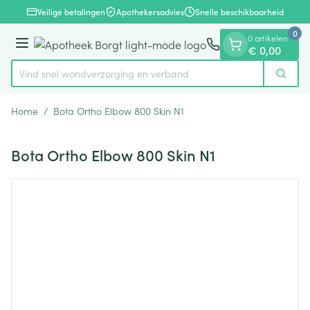
Dia 1 van 1
Ga naar de inhoud
Veilige betalingen
Apothekersadvies
Snelle beschikbaarheid
0
0 artikelen
Menu
€ 0,00
Vind snel wondverzorging en verband
Zoek
Product, merk, categorie...
Home
/
Bota Ortho Elbow 800 Skin N1
Bota Ortho Elbow 800 Skin N1