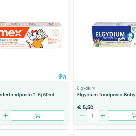
Toon meer
ging
Supplementen
Insectenwe
Mondmaskers
middelen
ssen
 -
id
d
Elgydium
ndertandpasta 2-6j 50ml
Elgydium Tandpasta Baby 
€ 5,50
Zelfbruiner
Scheren
Aantal