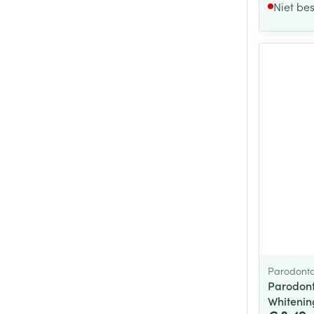
Niet be
Parodont
Parodont
Whitenin