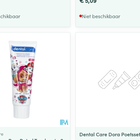
€ 5,09
schikbaar
Niet beschikbaar
re
Dental Care Dora Poetsse