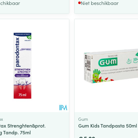
schikbaar
Niet beschikbaar
ax
Gum
ax Strenghten&prot.
Gum Kids Tandpasta 50ml
g Tandp. 75ml