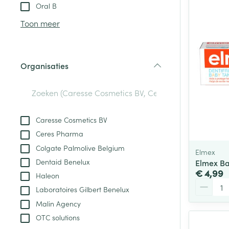
Aerosol toestel
kloven
Tabletten
Oral B
Aerosol access
Blaren
Creme, gel en 
Toon meer
Zuurstof
Eelt
Eksteroog - lik
Ademhalingsste
Organisaties
Toon meer
filter
Spieren en gew
Specifiek voor
Caresse Cosmetics BV
Naalden en spu
Ceres Pharma
Lichaamsverzo
Infecties
Colgate Palmolive Belgium
Spuiten
Elmex
Deodorant
Dentaid Benelux
Elmex Ba
Oplossing voor 
Gezichtsverzor
€ 4,99
Haleon
Naalden
Aantal
Luizen
Laboratoires Gilbert Benelux
Naalden voor i
Malin Agency
pennaalden
OTC solutions
Diagnostica
Toon meer