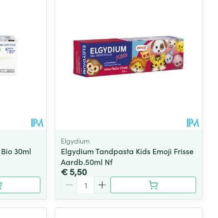
rende
Parfums en
geurproducten
Elgydium
Bio 30ml
Elgydium Tandpasta Kids Emoji Frisse
Aardb.50ml Nf
€ 5,50
CBD
Aantal