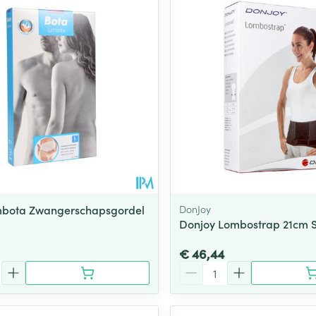
mbota Zwangerschapsgordel
DonJoy
Donjoy Lombostrap 21cm 
€ 46,44
Aantal