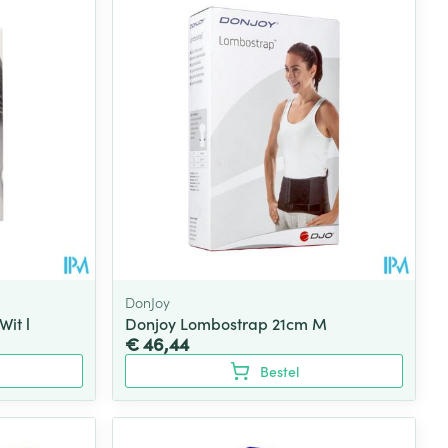
DonJoy
Wit l
Donjoy Lombostrap 21cm M
€ 46,44
Bestel