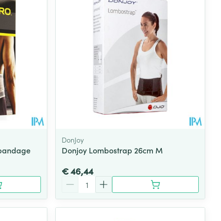
DonJoy
gbandage
Donjoy Lombostrap 26cm M
€ 46,44
Aantal