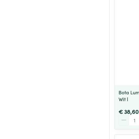
Bota Lu
Wit l
€ 38,60
Aantal