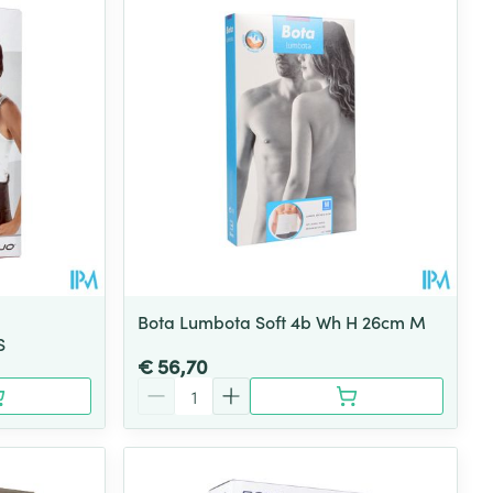
rende
Parfums en
geurproducten
Bota Lumbota Soft 4b Wh H 26cm M
S
€ 56,70
Aantal
CBD