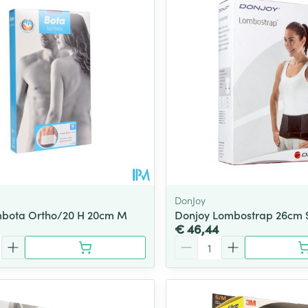
Toon meer
ging
Supplementen
Insectenwe
Mondmaskers
middelen
ssen
 -
id
d
DonJoy
mbota Ortho/20 H 20cm M
Donjoy Lombostrap 26cm 
€ 46,44
Aantal
Zelfbruiner
Scheren