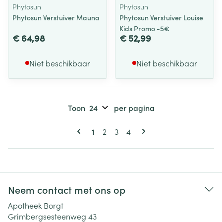
Phytosun
Phytosun
Phytosun Verstuiver Mauna
Phytosun Verstuiver Louise
Kids Promo -5€
€ 64,98
€ 52,99
Niet beschikbaar
Niet beschikbaar
Toon
per pagina
Pagina's
U lees momenteel pagina
Pagina
Pagina
Pagina
1
2
3
4
Neem contact met ons op
Apotheek Borgt
Grimbergsesteenweg 43