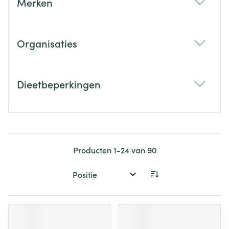
Merken
filter
Organisaties
filter
Dieetbeperkingen
filter
Producten
1
-
24
van
90
Sorteer op: