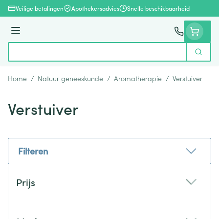
Ga naar de inhoud
Veilige betalingen
Apothekersadvies
Snelle beschikbaarheid
Menu
Zoek
Product, merk, categorie...
Home
/
Natuur geneeskunde
/
Aromatherapie
/
Verstuiver
Verstuiver
Filteren
Doorgaan naar productlijst
Prijs
filter