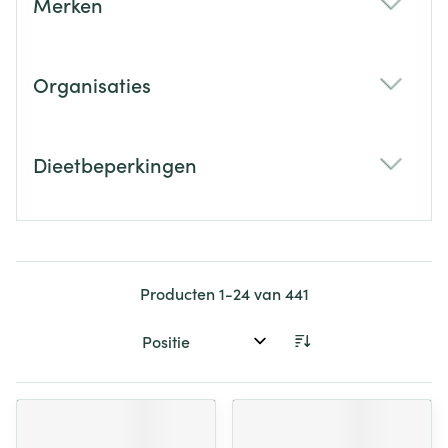
Merken
filter
Organisaties
filter
Dieetbeperkingen
filter
Producten
1
-
24
van
441
Sorteer op: