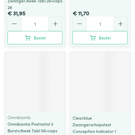
Zwanger.4wek Tabl 28+caps
28
€ 31,95
€ 11,70
Aantal
Aantal
Bestel
Bestel
Omnibionta
Clearblue
Omnibionta Postnatal 3
Zwangerschapstest
Borstv.8wek Tabl 56+caps
Conception Indicator 1