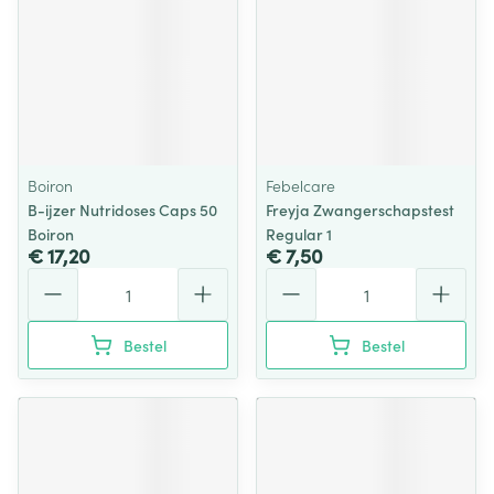
Boiron
Febelcare
B-ijzer Nutridoses Caps 50
Freyja Zwangerschapstest
Boiron
Regular 1
€ 17,20
€ 7,50
Aantal
Aantal
Bestel
Bestel