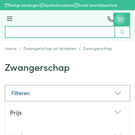
Ga naar de inhoud
Veilige betalingen
Apothekersadvies
Snelle beschikbaarheid
Menu
Zoek
Product, merk, categorie...
Home
/
Zwangerschap en kinderen
/
Zwangerschap
Zwangerschap
Filteren
Doorgaan naar productlijst
Prijs
filter