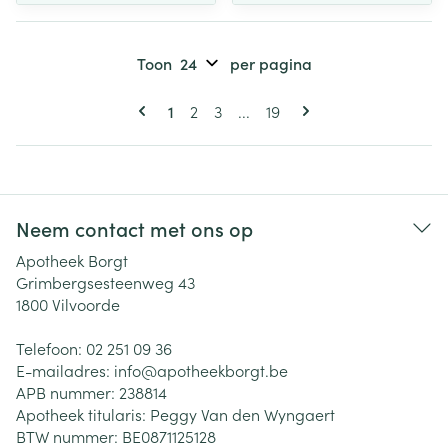
Toon
per pagina
Pagina's
U lees momenteel pagina
Pagina
Pagina
Pagina
1
2
3
...
19
Neem contact met ons op
Apotheek Borgt
Grimbergsesteenweg 43
1800
Vilvoorde
Telefoon:
02 251 09 36
E-mailadres:
info@
apotheekborgt.be
APB nummer:
238814
Apotheek titularis:
Peggy Van den Wyngaert
BTW nummer:
BE0871125128