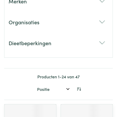
Merken
filter
Organisaties
filter
Dieetbeperkingen
filter
Producten
1
-
24
van
47
Sorteer op: