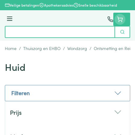
Ga naar de inhoud
Veilige betalingen
Apothekersadvies
Snelle beschikbaarheid
Menu
Zoek
Product, merk, categorie...
Home
/
Thuiszorg en EHBO
/
Wondzorg
/
Ontsmetting en Reini
Huid
Filteren
Doorgaan naar productlijst
Prijs
filter