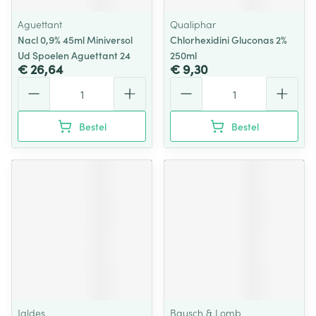
Aguettant
Qualiphar
Nacl 0,9% 45ml Miniversol
Chlorhexidini Gluconas 2%
Ud Spoelen Aguettant 24
250ml
€ 26,64
€ 9,30
Aantal
Aantal
Bestel
Bestel
Jaldes
Bausch & Lomb