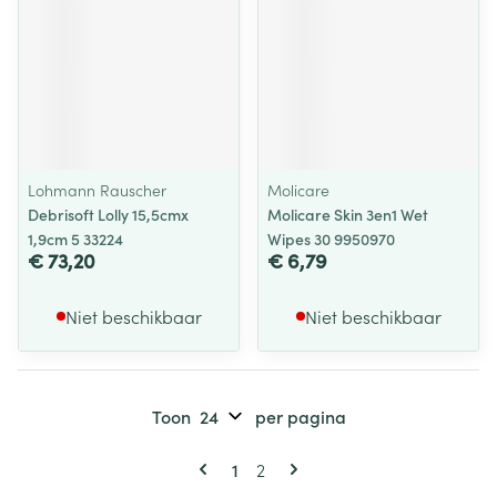
Lohmann Rauscher
Molicare
Debrisoft Lolly 15,5cmx
Molicare Skin 3en1 Wet
1,9cm 5 33224
Wipes 30 9950970
€ 73,20
€ 6,79
Niet beschikbaar
Niet beschikbaar
Toon
per pagina
Pagina's
U lees momenteel pagina
Pagina
1
2