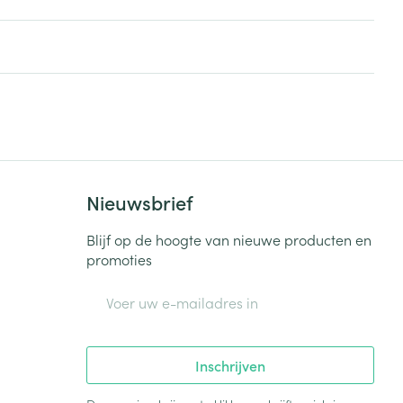
rende
Parfums en
geurproducten
Nieuwsbrief
Blijf op de hoogte van nieuwe producten en
promoties
E-mail adres
CBD
Inschrijven