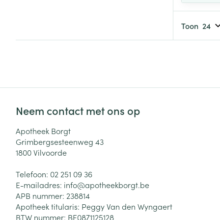
Toon
Haar
Gezichtsverzor
Pillendozen en
accessoires
Pigmentstoorni
Gevoelige huid
geïrriteerde hu
Gemengde hui
Neem contact met ons op
Doffe huid
Apotheek Borgt
Toon meer
Grimbergsesteenweg 43
1800
Vilvoorde
Telefoon:
02 251 09 36
Snurken
E-mailadres:
info@
apotheekborgt.be
APB nummer:
238814
Apotheek titularis:
Peggy Van den Wyngaert
BTW nummer:
BE0871125128