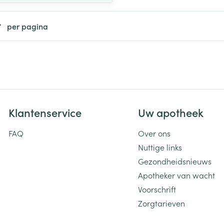
Toon meer
per pagina
ging
Supplementen
Insectenwe
Mondmaskers
middelen
ssen
 -
id
d
Klantenservice
Uw apotheek
FAQ
Over ons
Nuttige links
Gezondheidsnieuws
Apotheker van wacht
Zelfbruiner
Scheren
Voorschrift
Zorgtarieven