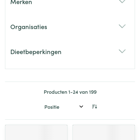
Merken
filter
Organisaties
filter
Dieetbeperkingen
filter
Producten
1
-
24
van
199
Sorteer op: