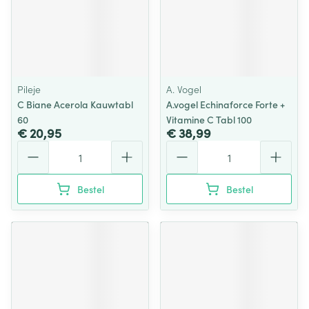
Pileje
A. Vogel
C Biane Acerola Kauwtabl
A.vogel Echinaforce Forte +
60
Vitamine C Tabl 100
€ 20,95
€ 38,99
Aantal
Aantal
Bestel
Bestel