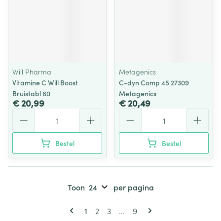
Will Pharma
Metagenics
Vitamine C Will Boost
C-dyn Comp 45 27309
Bruistabl 60
Metagenics
€ 20,99
€ 20,49
Aantal
Aantal
Bestel
Bestel
Toon
per pagina
Pagina's
U lees momenteel pagina
Pagina
Pagina
Pagina
1
2
3
...
9