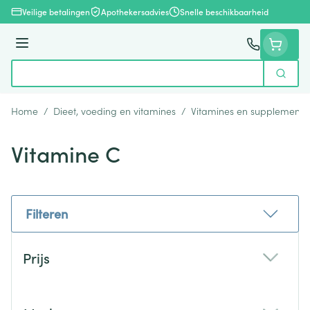
Ga naar de inhoud
Veilige betalingen
Apothekersadvies
Snelle beschikbaarheid
Menu
Zoek
Product, merk, categorie...
Home
/
Dieet, voeding en vitamines
/
Vitamines en supplemente
Vitamine C
Filteren
Doorgaan naar productlijst
Prijs
filter