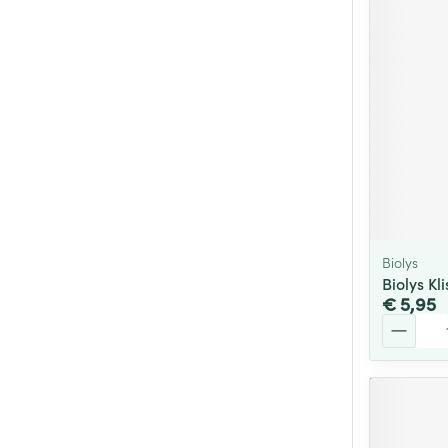
Biolys
Biolys K
€ 5,95
Aantal