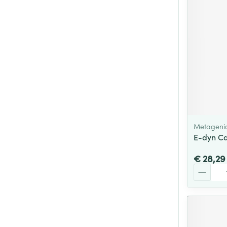
Metageni
E-dyn Ca
€ 28,29
Aantal