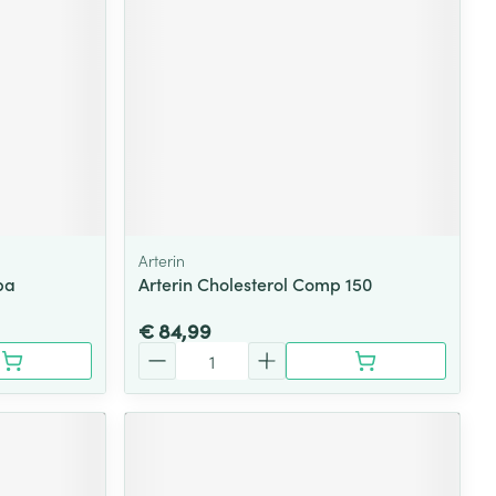
rende
Parfums en
geurproducten
Arterin
ba
Arterin Cholesterol Comp 150
€ 84,99
Aantal
CBD