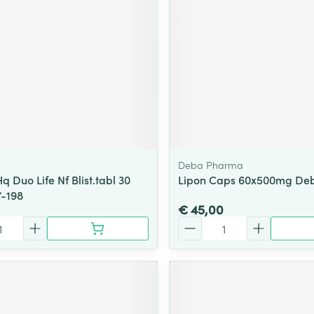
ging
Supplementen
Insectenwe
Mondmaskers
middelen
ssen
 -
id
d
Deba Pharma
q Duo Life Nf Blist.tabl 30
Lipon Caps 60x500mg De
7-198
€ 45,00
Aantal
Zelfbruiner
Scheren