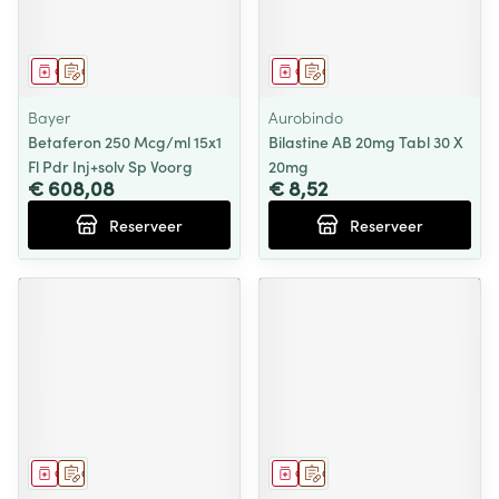
Geneesmiddel
Op voorschrift
Geneesmiddel
Op voorschrift
Bayer
Aurobindo
Betaferon 250 Mcg/ml 15x1
Bilastine AB 20mg Tabl 30 X
Fl Pdr Inj+solv Sp Voorg
20mg
€ 608,08
€ 8,52
Reserveer
Reserveer
Geneesmiddel
Op voorschrift
Geneesmiddel
Op voorschrift