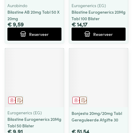
Aurobindo
Eurogenerics (EG)
Bilastine AB 20mg Tabl 50 X
Bilastine Eurogenerics 20Mg
20mg
Tabl 100 Blister
€ 9,59
€ 14,17
Reserveer
Reserveer
Geneesmiddel
Op voorschrift
Geneesmiddel
Op voorschrift
Eurogenerics (EG)
Bonjesta 20mg/20mg Tabl
Bilastine Eurogenerics 20Mg
Gereguleerde Afgifte 30
Tabl 50 Blister
€ 9,91
€ 51,54