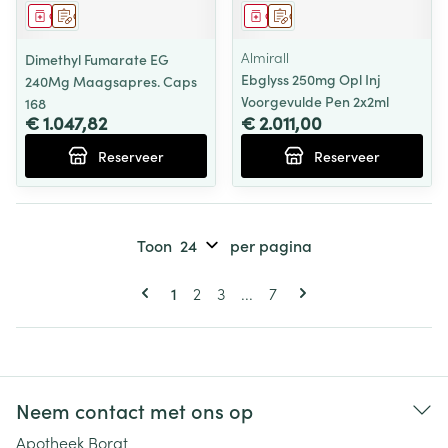
Geneesmiddel
Op voorschrift
Geneesmiddel
Op voorschrift
Almirall
Dimethyl Fumarate EG
Ebglyss 250mg Opl Inj
240Mg Maagsapres. Caps
Voorgevulde Pen 2x2ml
168
€ 1.047,82
€ 2.011,00
Reserveer
Reserveer
Toon
per pagina
Pagina's
U lees momenteel pagina
Pagina
Pagina
Pagina
1
2
3
...
7
Neem contact met ons op
Apotheek Borgt