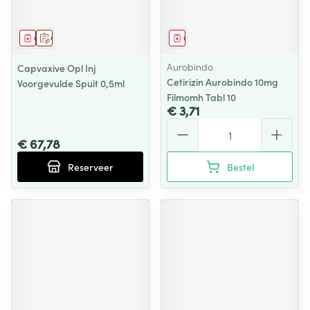
Geneesmiddel
Op voorschrift
Geneesmiddel
Aurobindo
Capvaxive Opl Inj
Cetirizin Aurobindo 10mg
Voorgevulde Spuit 0,5ml
Filmomh Tabl 10
€ 3,71
Aantal
€ 67,78
Reserveer
Bestel