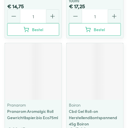
100ml
€ 14,75
€ 17,25
Aantal
Aantal
Bestel
Bestel
Pranarom
Boiron
Pranarom Aromalgic Roll
Cbd Gel Roll-on
Gewricht&spier.bio Eco75ml
Herstellend&ontspannend
45g Boiron