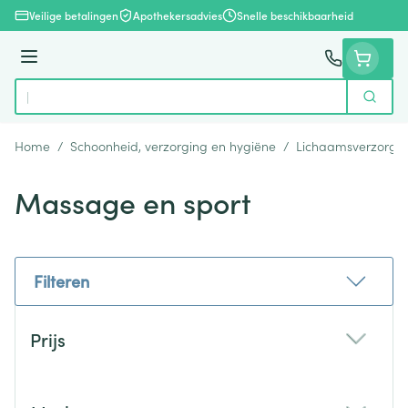
Ga naar de inhoud
Veilige betalingen
Apothekersadvies
Snelle beschikbaarheid
Menu
Zoek
Product, merk, categorie...
Home
/
Schoonheid, verzorging en hygiëne
/
Lichaamsverzorgi
Massage en sport
Filteren
Doorgaan naar productlijst
Prijs
filter