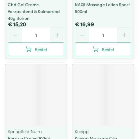
Cbd Gel Creme
NAQI Massage Lotion Sport
Verzachtend & Kalmerend
500ml
40g Boiron
€ 15,20
€ 16,99
Aantal
Aantal
Bestel
Bestel
Springfield Nutra
Kneipp
Perozin Creme 100ml
Kneipp Massage Olie