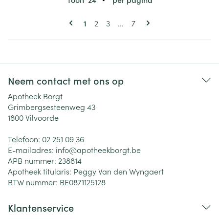
Pagina's
U lees momenteel pagina
Pagina
Pagina
Pagina
1
2
3
...
7
Neem contact met ons op
Apotheek Borgt
Grimbergsesteenweg 43
1800
Vilvoorde
Telefoon:
02 251 09 36
E-mailadres:
info@
apotheekborgt.be
APB nummer:
238814
Apotheek titularis:
Peggy Van den Wyngaert
BTW nummer:
BE0871125128
Klantenservice