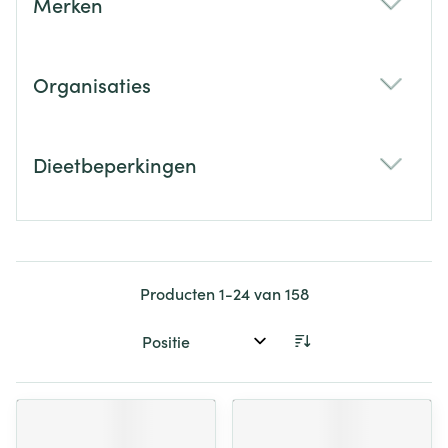
Merken
filter
Organisaties
filter
Dieetbeperkingen
filter
Producten
1
-
24
van
158
Sorteer op: