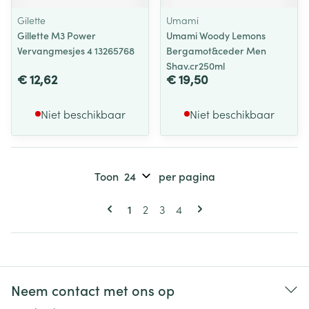
Gilette
Umami
Gillette M3 Power
Umami Woody Lemons
Vervangmesjes 4 13265768
Bergamot&ceder Men
Shav.cr250ml
€ 12,62
€ 19,50
Niet beschikbaar
Niet beschikbaar
Toon
per pagina
Pagina's
U lees momenteel pagina
Pagina
Pagina
Pagina
1
2
3
4
Neem contact met ons op