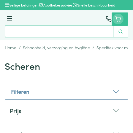
Ga naar de inhoud
Veilige betalingen
Apothekersadvies
Snelle beschikbaarheid
Menu
Zoek
Product, merk, categorie...
Home
/
Schoonheid, verzorging en hygiëne
/
Specifiek voor ma
Scheren
Filteren
Doorgaan naar productlijst
Prijs
filter