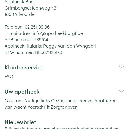
Apotheek Borgt
Grimbergsesteenweg 43
1800
Vilvoorde
Telefoon:
02 251 09 36
E-mailadres:
info@
apotheekborgt.be
APB nummer:
238814
Apotheek titularis:
Peggy Van den Wyngaert
BTW nummer:
BE0871125128
Klantenservice
FAQ
Uw apotheek
Over ons
Nuttige links
Gezondheidsnieuws
Apotheker
van wacht
Voorschrift
Zorgtarieven
Nieuwsbrief
Blijf op de hoogte van nieuwe producten en promoties