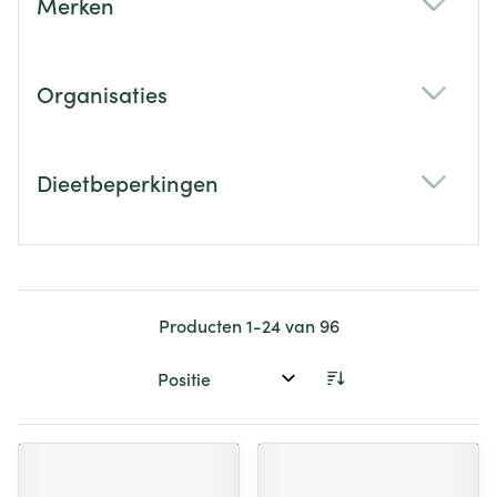
Merken
filter
Organisaties
filter
Dieetbeperkingen
filter
Producten
1
-
24
van
96
Sorteer op: