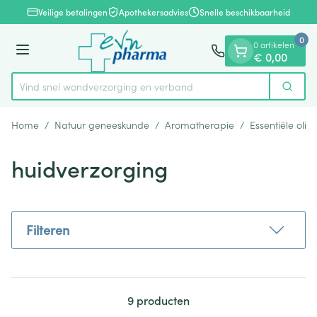
Dia 1 van 1
Ga naar de inhoud
Veilige betalingen
Apothekersadvies
Snelle beschikbaarheid
0
0 artikelen
Menu
€ 0,00
Vind snel wondverzorging en verband
Zoek
Product, merk, categorie...
Home
/
Natuur geneeskunde
/
Aromatherapie
/
Essentiële olië
huidverzorging
Filteren
9
producten