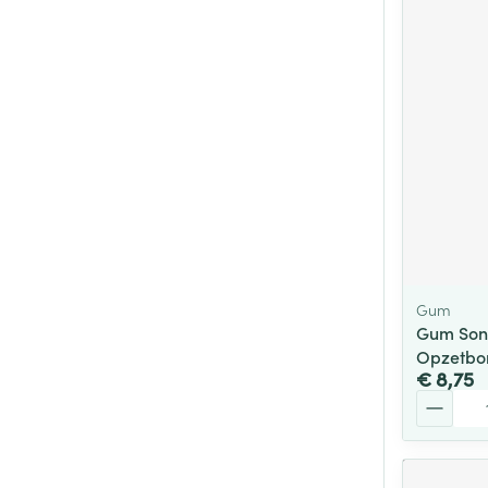
Gum
Gum Soni
Opzetbor
€ 8,75
Aantal