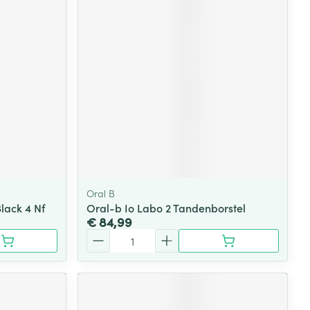
rende
Parfums en
geurproducten
Oral B
lack 4 Nf
Oral-b Io Labo 2 Tandenborstel
€ 84,99
CBD
Aantal