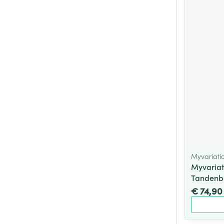
Myvariati
Myvariat
Tandenbo
€ 74,90