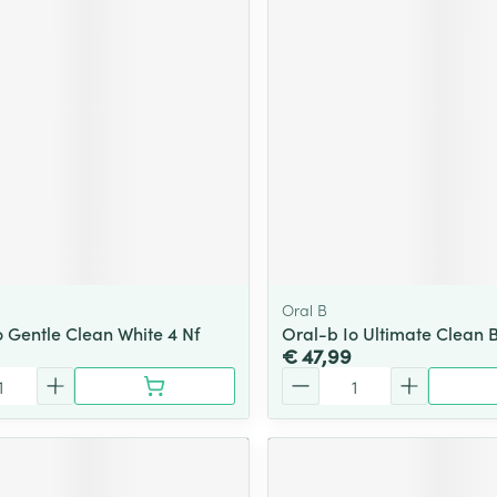
ging
Supplementen
Insectenwe
Mondmaskers
middelen
ssen
 -
id
d
Oral B
o Gentle Clean White 4 Nf
Oral-b Io Ultimate Clean B
€ 47,99
Zelfbruiner
Scheren
Aantal