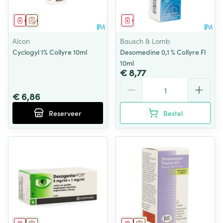
Geneesmiddel
Op voorschrift
Geneesmiddel
Alcon
Bausch & Lomb
Cyclogyl 1% Collyre 10ml
Desomedine 0,1 % Collyre Fl
10ml
€ 8,77
Aantal
€ 6,86
Reserveer
Bestel