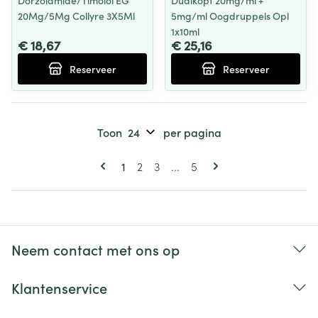
Dorzolamide/Timolol EG
Dualkopt 20mg/ml +
20Mg/5Mg Collyre 3X5Ml
5mg/ml Oogdruppels Opl
1x10ml
€ 18,67
€ 25,16
Reserveer
Reserveer
Toon
per pagina
Pagina's
U lees momenteel pagina
Pagina
Pagina
Pagina
1
2
3
...
5
Neem contact met ons op
Klantenservice