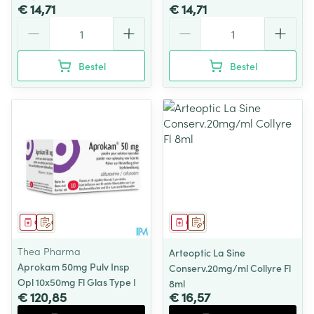
€ 14,71
€ 14,71
Aantal
Aantal
Bestel
Bestel
Geneesmiddel
Op voorschrift
Geneesmiddel
Op voorschrift
Thea Pharma
Arteoptic La Sine
Aprokam 50mg Pulv Insp
Conserv.20mg/ml Collyre Fl
Opl 10x50mg Fl Glas Type I
8ml
€ 120,85
€ 16,57