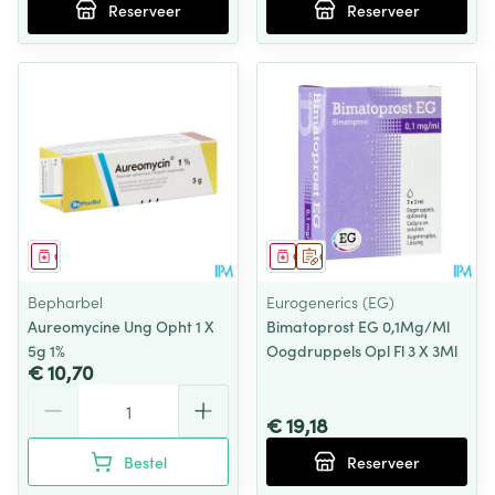
Reserveer
Reserveer
Geneesmiddel
Geneesmiddel
Op voorschrift
Bepharbel
Eurogenerics (EG)
Aureomycine Ung Opht 1 X
Bimatoprost EG 0,1Mg/Ml
5g 1%
Oogdruppels Opl Fl 3 X 3Ml
€ 10,70
Aantal
€ 19,18
Bestel
Reserveer