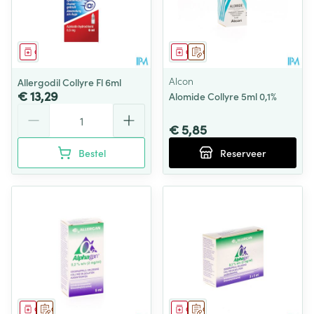
Geneesmiddel
Geneesmiddel
Op voorschrift
Alcon
Allergodil Collyre Fl 6ml
€ 13,29
Alomide Collyre 5ml 0,1%
Aantal
€ 5,85
Bestel
Reserveer
Geneesmiddel
Op voorschrift
Geneesmiddel
Op voorschrift