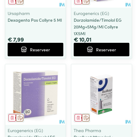
Geneesmiddel
Op voorschrift
Geneesmiddel
Op voorschrift
Ursapharm
Eurogenerics (EG)
Dexagenta Pos Collyre 5 Ml
Dorzolamide/Timolol EG
20Mg+5Mg/Ml Collyre
1X5Ml
€ 7,99
€ 10,01
Reserveer
Reserveer
Geneesmiddel
Op voorschrift
Geneesmiddel
Op voorschrift
Eurogenerics (EG)
Thea Pharma