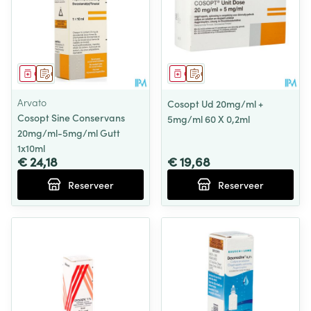
Geneesmiddel
Op voorschrift
Geneesmiddel
Op voorschrift
Arvato
Cosopt Ud 20mg/ml +
Cosopt Sine Conservans
5mg/ml 60 X 0,2ml
20mg/ml-5mg/ml Gutt
1x10ml
€ 24,18
€ 19,68
Reserveer
Reserveer