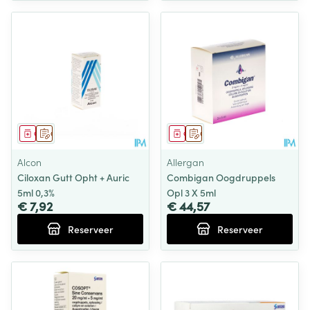
Geneesmiddel
Op voorschrift
Geneesmiddel
Op voorschrift
Alcon
Allergan
Ciloxan Gutt Opht + Auric
Combigan Oogdruppels
5ml 0,3%
Opl 3 X 5ml
€ 7,92
€ 44,57
Reserveer
Reserveer