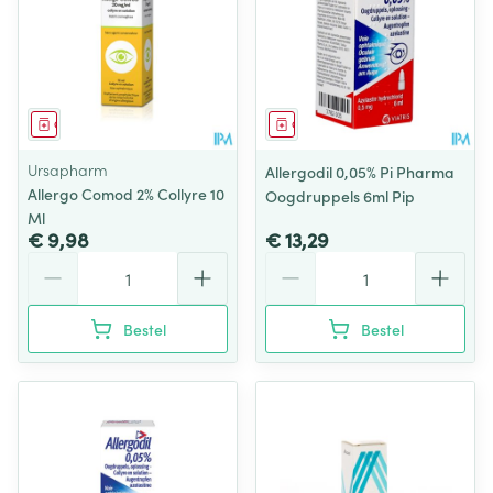
Geneesmiddel
Geneesmiddel
Ursapharm
Allergodil 0,05% Pi Pharma
Allergo Comod 2% Collyre 10
Oogdruppels 6ml Pip
Ml
€ 9,98
€ 13,29
Aantal
Aantal
Bestel
Bestel