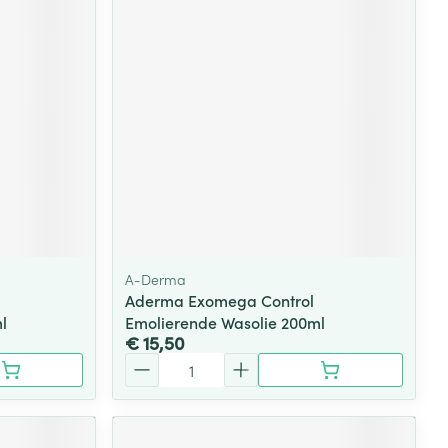
rende
Parfums en
geurproducten
A-Derma
Aderma Exomega Control
l
Emolierende Wasolie 200ml
CBD
€ 15,50
Aantal