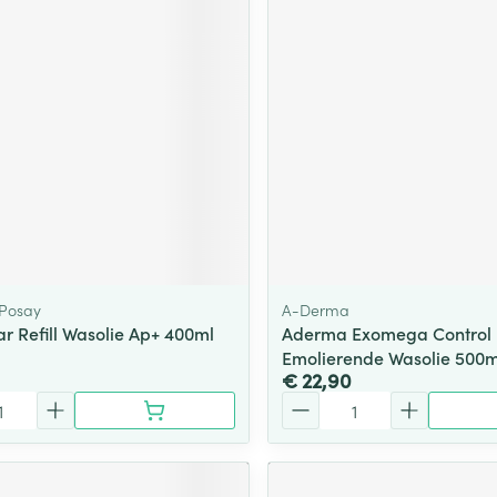
ging
Supplementen
Insectenwe
Mondmaskers
middelen
ssen
 -
id
d
 Posay
A-Derma
ar Refill Wasolie Ap+ 400ml
Aderma Exomega Control
Emolierende Wasolie 500m
Zelfbruiner
Scheren
€ 22,90
Aantal