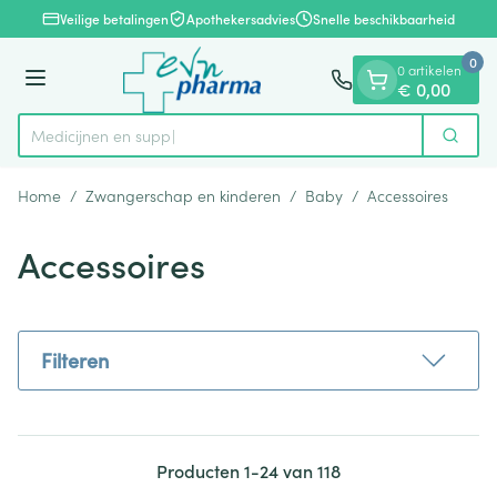
Dia 1 van 1
Ga naar de inhoud
Veilige betalingen
Apothekersadvies
Snelle beschikbaarheid
0
0 artikelen
Menu
€ 0,00
Zoek
Product, merk, categorie...
Home
/
Zwangerschap en kinderen
/
Baby
/
Accessoires
Accessoires
Filteren
Producten
1
-
24
van
118