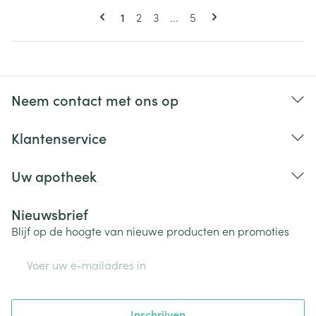
Pagina's
U lees momenteel pagina
Pagina
Pagina
Pagina
1
2
3
...
5
Neem contact met ons op
Klantenservice
Uw apotheek
Nieuwsbrief
Blijf op de hoogte van nieuwe producten en promoties
E-mail adres
Inschrijven