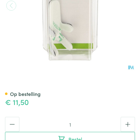
Bota Digifix Frogsplint Small
Op bestelling
€ 11,50
Aantal
Bestel