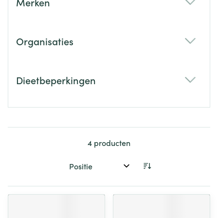
Merken
filter
Organisaties
filter
Dieetbeperkingen
filter
4
producten
Sorteer op: