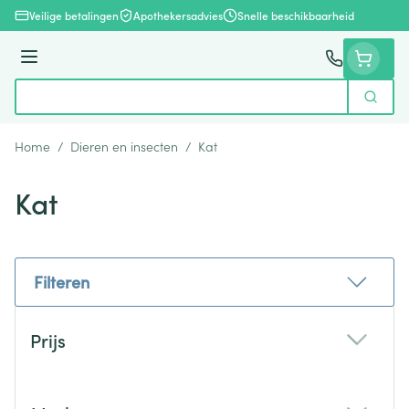
Ga naar de inhoud
Veilige betalingen
Apothekersadvies
Snelle beschikbaarheid
Menu
Zoek
Product, merk, categorie...
Home
/
Dieren en insecten
/
Kat
Kat
Filteren
Doorgaan naar productlijst
Prijs
filter