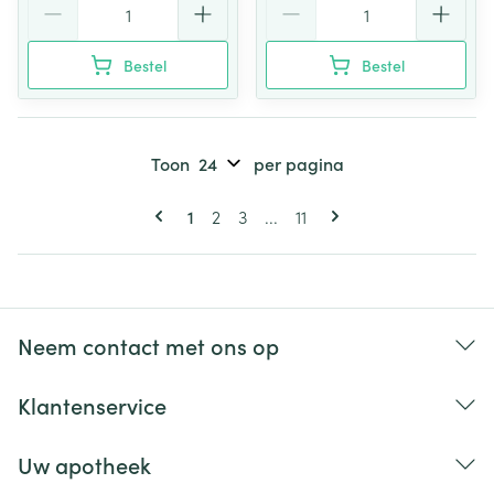
Bestel
Bestel
Toon
per pagina
Pagina's
U lees momenteel pagina
Pagina
Pagina
Pagina
1
2
3
...
11
Neem contact met ons op
Klantenservice
Uw apotheek