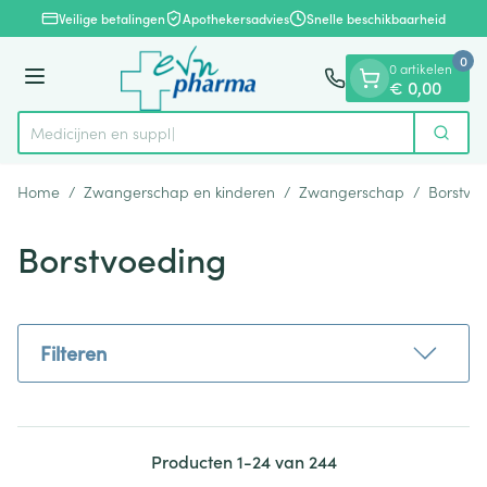
Dia 1 van 1
Ga naar de inhoud
Veilige betalingen
Apothekersadvies
Snelle beschikbaarheid
0
0 artikelen
Menu
€ 0,00
Zoek
Product, merk, categorie...
Home
/
Zwangerschap en kinderen
/
Zwangerschap
/
Borstvo
Borstvoeding
Filteren
Producten
1
-
24
van
244