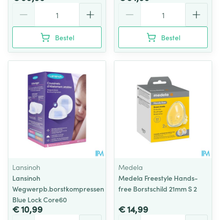
Aantal
Aantal
Bestel
Bestel
Lansinoh
Medela
Lansinoh
Medela Freestyle Hands-
Wegwerpb.borstkompressen
free Borstschild 21mm S 2
Blue Lock Core60
€ 10,99
€ 14,99
Aantal
Aantal