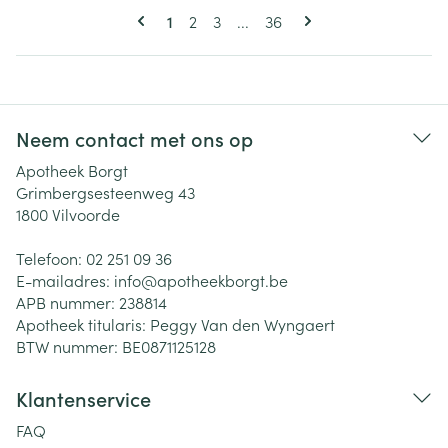
Pagina's
U lees momenteel pagina
Pagina
Pagina
Pagina
1
2
3
...
36
Neem contact met ons op
Apotheek Borgt
Grimbergsesteenweg 43
1800
Vilvoorde
Telefoon:
02 251 09 36
E-mailadres:
info@
apotheekborgt.be
APB nummer:
238814
Apotheek titularis:
Peggy Van den Wyngaert
BTW nummer:
BE0871125128
Klantenservice
FAQ