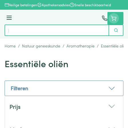
Ga naar de inhoud
Veilige betalingen
Apothekersadvies
Snelle beschikbaarheid
Menu
Zoek
Product, merk, categorie...
Home
/
Natuur geneeskunde
/
Aromatherapie
/
Essentiële olië
Essentiële oliën
Filteren
Doorgaan naar productlijst
Prijs
filter