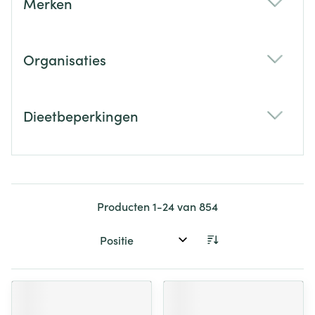
Merken
filter
Organisaties
filter
Dieetbeperkingen
filter
Producten
1
-
24
van
854
Sorteer op: