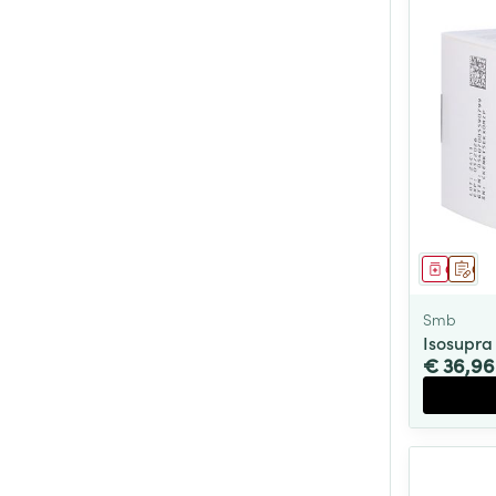
Genees
Op 
Smb
Isosupra
€ 36,96