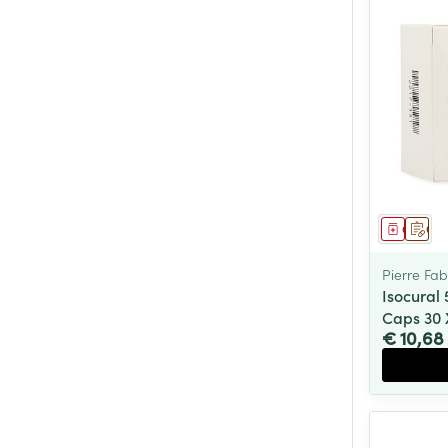
Genees
Op 
Pierre Fa
Isocural
Caps 30
€ 10,68