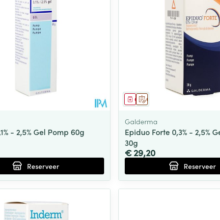
Toon meer
ging
Supplementen
Insectenwe
Mondmaskers
middelen
ssen
 -
id
middel
voorschrift
Geneesmiddel
Op voorschrift
d
Galderma
,1% - 2,5% Gel Pomp 60g
Epiduo Forte 0,3% - 2,5% 
30g
€ 29,20
Reserveer
Reserveer
Zelfbruiner
Scheren