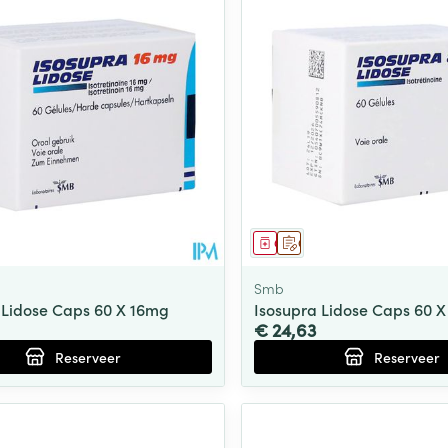
middel
voorschrift
Geneesmiddel
Op voorschrift
Smb
 Lidose Caps 60 X 16mg
Isosupra Lidose Caps 60 
€ 24,63
Reserveer
Reserveer