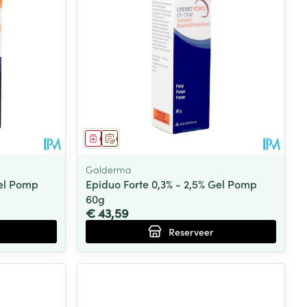
rende
Parfums en
geurproducten
Geneesmiddel
Op voorschrift
Galderma
Gel Pomp
Epiduo Forte 0,3% - 2,5% Gel Pomp
60g
€ 43,59
Reserveer
CBD