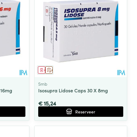
Geneesmiddel
Op voorschrift
Smb
X 16mg
Isosupra Lidose Caps 30 X 8mg
€ 15,24
Reserveer