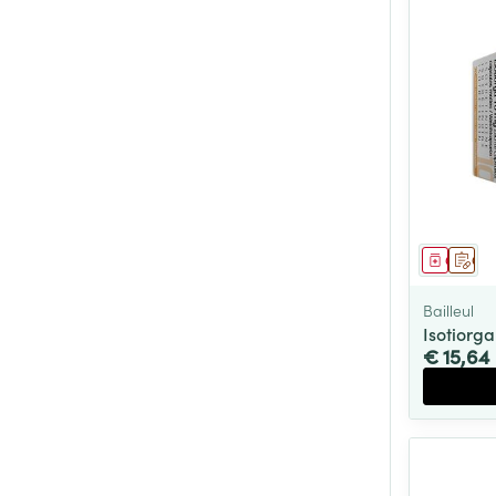
Genees
Op 
Bailleul
Isotiorg
€ 15,64