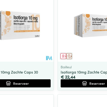
middel
voorschrift
Geneesmiddel
Op voorschrift
Bailleul
a 10mg Zachte Caps 30
Isotiorga 10mg Zachte Ca
€ 22,44
Reserveer
Reserveer