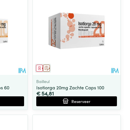
Geneesmiddel
Op voorschrift
Bailleul
ps 60
Isotiorga 20mg Zachte Caps 100
€ 54,81
Reserveer