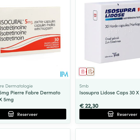
middel
voorschrift
Geneesmiddel
Op voorschrift
bre Dermatologie
Smb
 5mg Pierre Fabre Dermato
Isosupra Lidose Caps 30 
 X 5mg
€ 22,30
Reserveer
Reserveer