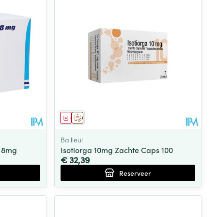
Geneesmiddel
Op voorschrift
Bailleul
X 8mg
Isotiorga 10mg Zachte Caps 100
€ 32,39
Reserveer