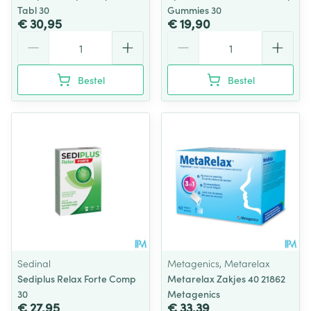
Tabl 30
Gummies 30
€ 30,95
€ 19,90
Aantal
Aantal
Bestel
Bestel
Sedinal
Metagenics, Metarelax
Sediplus Relax Forte Comp
Metarelax Zakjes 40 21862
30
Metagenics
€ 27,95
€ 33,39