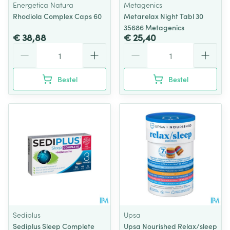
Energetica Natura
Metagenics
Rhodiola Complex Caps 60
Metarelax Night Tabl 30
35686 Metagenics
€ 38,88
€ 25,40
Aantal
Aantal
Bestel
Bestel
Sediplus
Upsa
Sediplus Sleep Complete
Upsa Nourished Relax/sleep