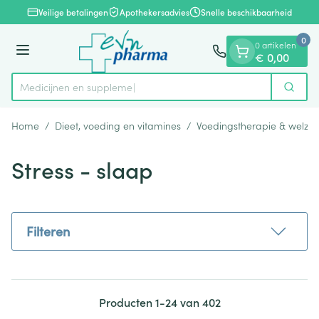
Dia 1 van 1
Ga naar de inhoud
Veilige betalingen
Apothekersadvies
Snelle beschikbaarheid
0
0 artikelen
Menu
€ 0,00
Medic
Zoek
Product, merk, categorie...
Home
/
Dieet, voeding en vitamines
/
Voedingstherapie & welzijn
Stress - slaap
Filteren
Producten
1
-
24
van
402