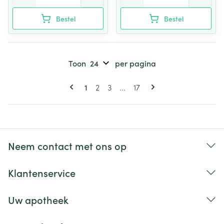
Bestel
Bestel
Toon
per pagina
Pagina's
U lees momenteel pagina
Pagina
Pagina
Pagina
1
2
3
...
17
Neem contact met ons op
Klantenservice
Uw apotheek