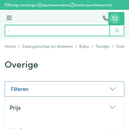
Ga naar de inhoud
Veilige betalingen
Apothekersadvies
Snelle beschikbaarheid
Menu
Zoek
Product, merk, categorie...
Home
/
Zwangerschap en kinderen
/
Baby
/
Tandjes
/
Overig
Overige
Filteren
Doorgaan naar productlijst
Prijs
filter