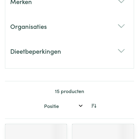
Merken
filter
Organisaties
filter
Dieetbeperkingen
filter
15
producten
Sorteer op: