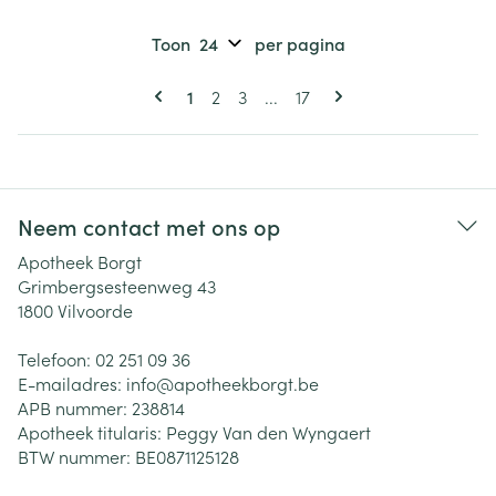
Toon
per pagina
Pagina's
U lees momenteel pagina
Pagina
Pagina
Pagina
1
2
3
...
17
Neem contact met ons op
Apotheek Borgt
Grimbergsesteenweg 43
1800
Vilvoorde
Telefoon:
02 251 09 36
E-mailadres:
info@
apotheekborgt.be
APB nummer:
238814
Apotheek titularis:
Peggy Van den Wyngaert
BTW nummer:
BE0871125128