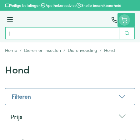
Ga naar de inhoud
Veilige betalingen
Apothekersadvies
Snelle beschikbaarheid
Menu
Zoek
Product, merk, categorie...
Home
/
Dieren en insecten
/
Dierenvoeding
/
Hond
Hond
Filteren
Doorgaan naar productlijst
Prijs
filter