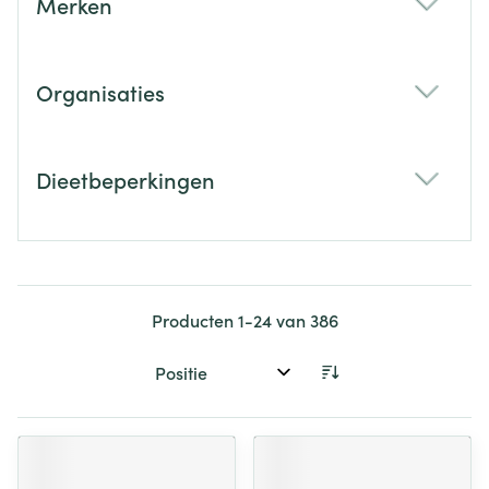
Merken
filter
Organisaties
filter
Dieetbeperkingen
filter
Producten
1
-
24
van
386
Sorteer op: