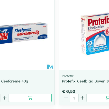
Toon meer
ging
Supplementen
Insectenwe
Mondmaskers
middelen
ssen
 -
id
d
Protefix
t Kleefcreme 40g
Protefix Kleefblad Boven 
Zelfbruiner
Scheren
€ 6,50
Aantal