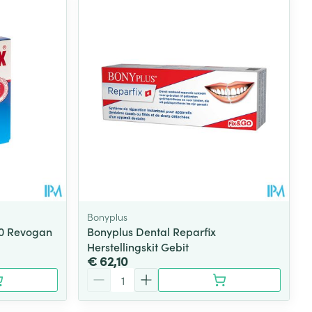
rende
Parfums en
geurproducten
Bonyplus
30 Revogan
Bonyplus Dental Reparfix
Herstellingskit Gebit
CBD
€ 62,10
Aantal