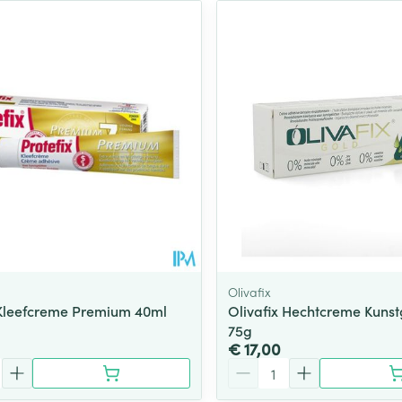
Olivafix
 Kleefcreme Premium 40ml
Olivafix Hechtcreme Kunst
75g
€ 17,00
Aantal