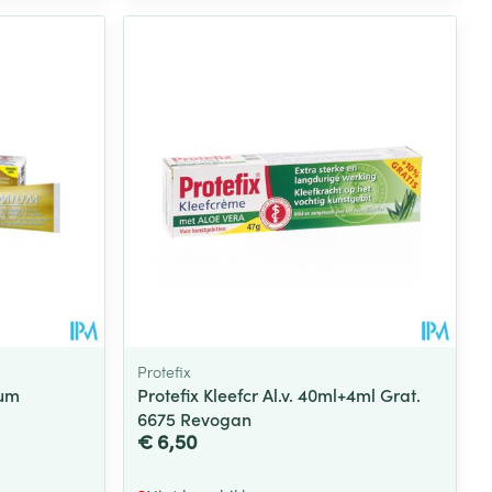
Protefix
ium
Protefix Kleefcr Al.v. 40ml+4ml Grat.
6675 Revogan
€ 6,50