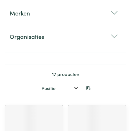
Merken
filter
Organisaties
filter
17
producten
Sorteer op: