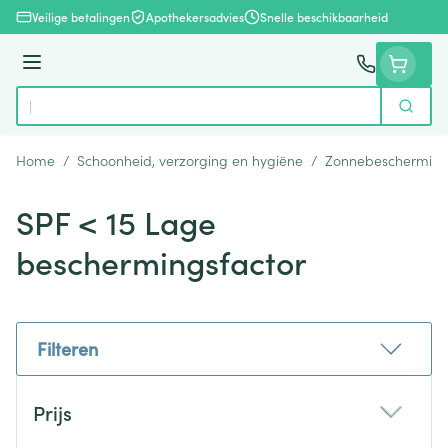
Ga naar de inhoud
Veilige betalingen
Apothekersadvies
Snelle beschikbaarheid
Menu
Zoek
Product, merk, categorie...
Home
/
Schoonheid, verzorging en hygiëne
/
Zonnebeschermin
SPF < 15 Lage
beschermingsfactor
Filteren
Doorgaan naar productlijst
Prijs
filter