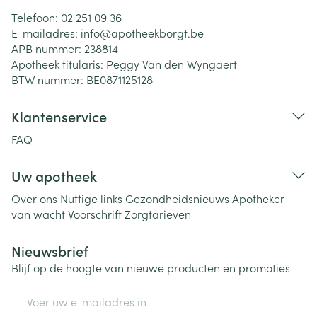
Telefoon:
02 251 09 36
E-mailadres:
info@
apotheekborgt.be
APB nummer:
238814
Apotheek titularis:
Peggy Van den Wyngaert
BTW nummer:
BE0871125128
Klantenservice
FAQ
Uw apotheek
Over ons
Nuttige links
Gezondheidsnieuws
Apotheker
van wacht
Voorschrift
Zorgtarieven
Nieuwsbrief
Blijf op de hoogte van nieuwe producten en promoties
E-mail adres