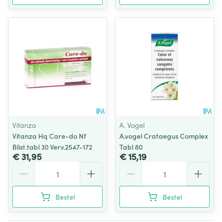
Vitanza
A. Vogel
Vitanza Hq Care-do Nf
A.vogel Crataegus Complex
Blist.tabl 30 Verv.2547-172
Tabl 80
€ 31,95
€ 15,19
Aantal
Aantal
Bestel
Bestel