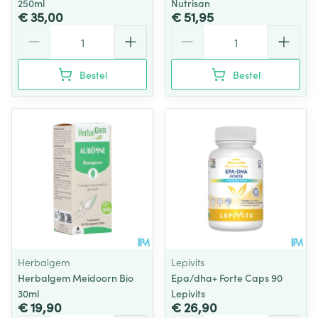
250ml
Nutrisan
€ 35,00
€ 51,95
Aantal
Aantal
Bestel
Bestel
Herbalgem
Lepivits
Herbalgem Meidoorn Bio
Epa/dha+ Forte Caps 90
30ml
Lepivits
€ 19,90
€ 26,90