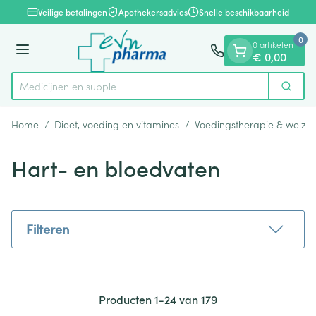
Dia 1 van 1
Ga naar de inhoud
Veilige betalingen
Apothekersadvies
Snelle beschikbaarheid
0
0 artikelen
Menu
€ 0,00
M
Zoek
Product, merk, categorie...
Home
/
Dieet, voeding en vitamines
/
Voedingstherapie & welzijn
Hart- en bloedvaten
Filteren
Producten
1
-
24
van
179