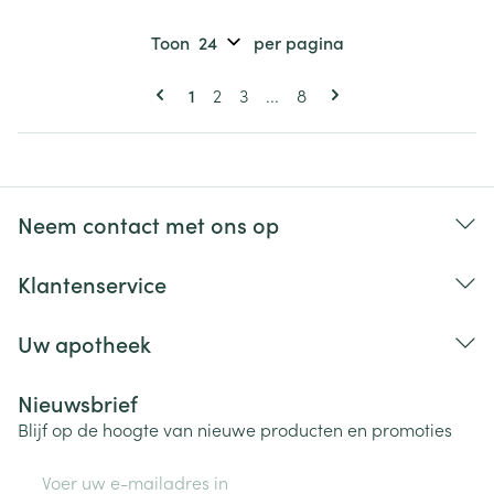
Toon
per pagina
Pagina's
U lees momenteel pagina
Pagina
Pagina
Pagina
1
2
3
...
8
Neem contact met ons op
Klantenservice
Uw apotheek
Nieuwsbrief
Blijf op de hoogte van nieuwe producten en promoties
E-mail adres