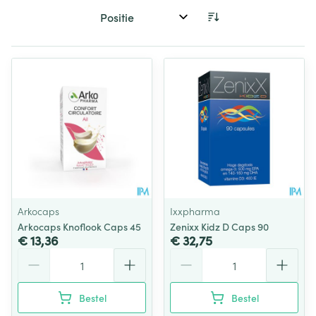
Sorteer op:
Arkocaps
Ixxpharma
Arkocaps Knoflook Caps 45
Zenixx Kidz D Caps 90
€ 13,36
€ 32,75
Aantal
Aantal
Bestel
Bestel