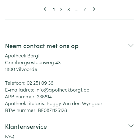
Pagina's
U lees momenteel pagina
Pagina
Pagina
Pagina
1
2
3
...
7
Neem contact met ons op
Apotheek Borgt
Grimbergsesteenweg 43
1800
Vilvoorde
Telefoon:
02 251 09 36
E-mailadres:
info@
apotheekborgt.be
APB nummer:
238814
Apotheek titularis:
Peggy Van den Wyngaert
BTW nummer:
BE0871125128
Klantenservice
FAQ