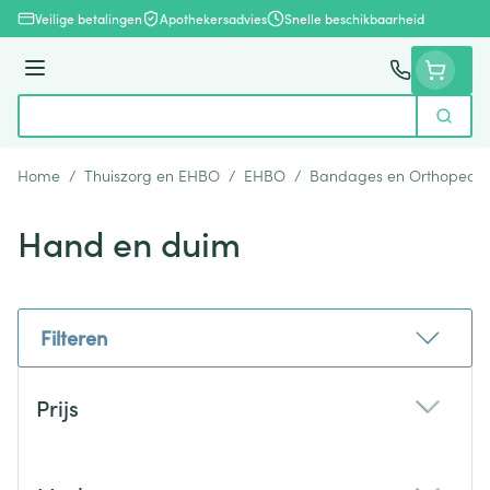
Ga naar de inhoud
Veilige betalingen
Apothekersadvies
Snelle beschikbaarheid
Menu
Zoek
Product, merk, categorie...
Home
/
Thuiszorg en EHBO
/
EHBO
/
Bandages en Orthopedie
Hand en duim
Filteren
Doorgaan naar productlijst
Prijs
filter