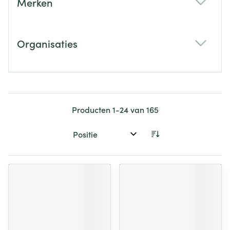
Merken
filter
Organisaties
filter
Producten
1
-
24
van
165
Sorteer op: