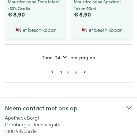
Mousticologne Zone Infest
Mousticologne Speciaal
+33% Gratis
Teken 90ml
€ 8,90
€ 8,90
Niet beschikbaar
Niet beschikbaar
Toon
per pagina
Pagina's
U lees momenteel pagina
Pagina
Pagina
1
2
3
Neem contact met ons op
Apotheek Borgt
Grimbergsesteenweg 43
1800
Vilvoorde