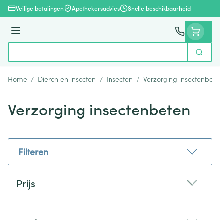
Ga naar de inhoud
Veilige betalingen
Apothekersadvies
Snelle beschikbaarheid
Menu
Zoek
Product, merk, categorie...
Home
/
Dieren en insecten
/
Insecten
/
Verzorging insectenbete
Verzorging insectenbeten
Filteren
Doorgaan naar productlijst
Prijs
filter