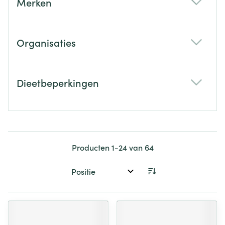
Merken
filter
Organisaties
filter
Dieetbeperkingen
filter
Producten
1
-
24
van
64
Sorteer op: