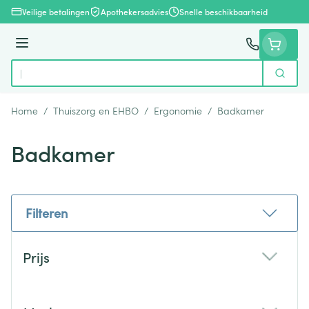
Ga naar de inhoud
Veilige betalingen
Apothekersadvies
Snelle beschikbaarheid
Menu
Zoek
Product, merk, categorie...
Home
/
Thuiszorg en EHBO
/
Ergonomie
/
Badkamer
Badkamer
Filteren
Doorgaan naar productlijst
Prijs
filter