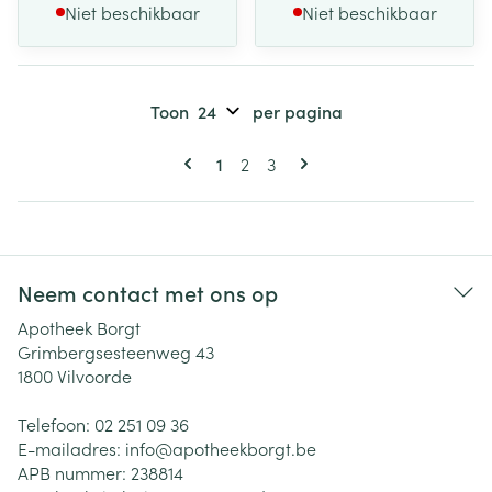
Niet beschikbaar
Niet beschikbaar
Toon
per pagina
Pagina's
U lees momenteel pagina
Pagina
Pagina
1
2
3
Neem contact met ons op
Apotheek Borgt
Grimbergsesteenweg 43
1800
Vilvoorde
Telefoon:
02 251 09 36
E-mailadres:
info@
apotheekborgt.be
APB nummer:
238814