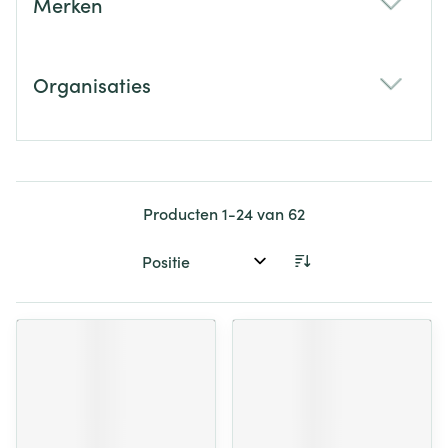
Merken
filter
Organisaties
filter
Producten
1
-
24
van
62
Sorteer op: