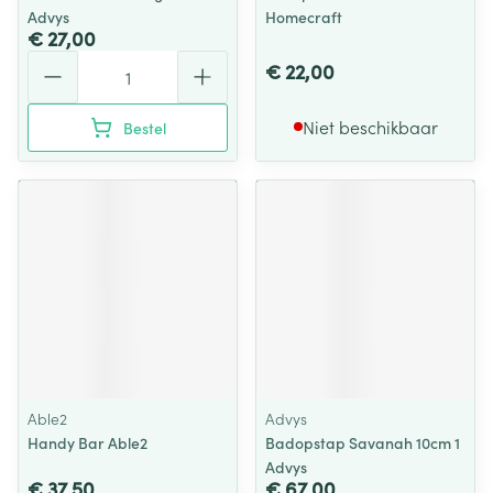
Advys
Homecraft
€ 27,00
Aantal
€ 22,00
Niet beschikbaar
Bestel
Able2
Advys
Handy Bar Able2
Badopstap Savanah 10cm 1
Advys
€ 37,50
€ 67,00