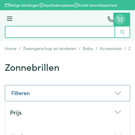
Ga naar de inhoud
Veilige betalingen
Apothekersadvies
Snelle beschikbaarheid
Menu
Zoek
Product, merk, categorie...
Home
/
Zwangerschap en kinderen
/
Baby
/
Accessoires
/
Zon
Zonnebrillen
Filteren
Doorgaan naar productlijst
Prijs
filter