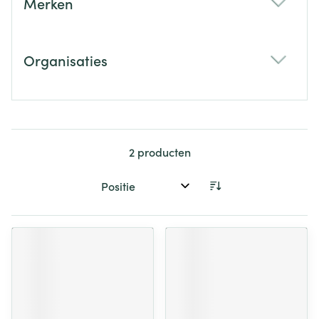
Merken
filter
Organisaties
filter
2
producten
Sorteer op: