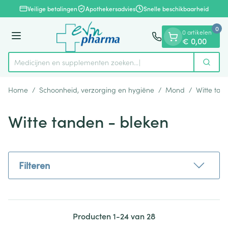
Dia 1 van 1
Ga naar de inhoud
Veilige betalingen
Apothekersadvies
Snelle beschikbaarheid
0
0 artikelen
Menu
€ 0,00
Medicijnen en supplementen z
Zoek
Product, merk, categorie...
Home
/
Schoonheid, verzorging en hygiëne
/
Mond
/
Witte tan
Witte tanden - bleken
Filteren
Producten
1
-
24
van
28