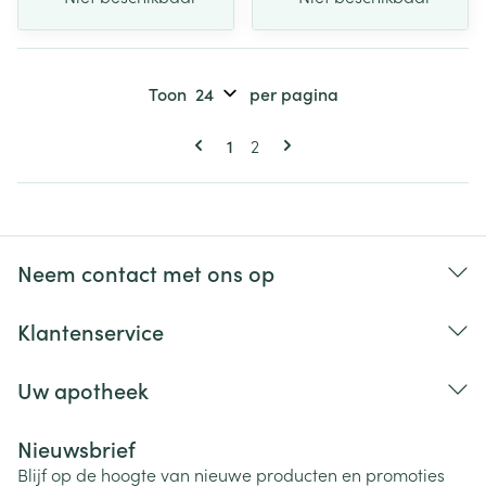
Toon
per pagina
Pagina's
U lees momenteel pagina
Pagina
1
2
Neem contact met ons op
Klantenservice
Uw apotheek
Nieuwsbrief
Blijf op de hoogte van nieuwe producten en promoties