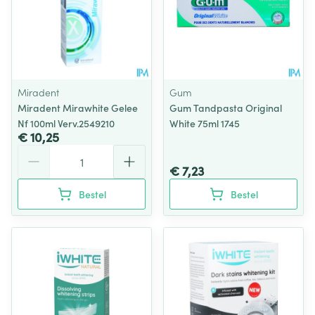
Miradent
Gum
Miradent Mirawhite Gelee
Gum Tandpasta Original
Nf 100ml Verv.2549210
White 75ml 1745
€ 10,25
Aantal
€ 7,23
Bestel
Bestel