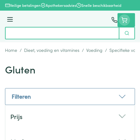
Ga naar de inhoud
Veilige betalingen
Apothekersadvies
Snelle beschikbaarheid
Menu
Zoek
Product, merk, categorie...
Home
/
Dieet, voeding en vitamines
/
Voeding
/
Specifieke voe
Gluten
Filteren
Doorgaan naar productlijst
Prijs
filter