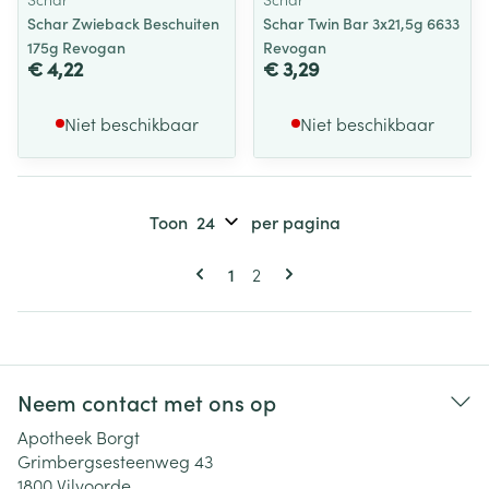
Schar Zwieback Beschuiten
Schar Twin Bar 3x21,5g 6633
175g Revogan
Revogan
€ 4,22
€ 3,29
Niet beschikbaar
Niet beschikbaar
Toon
per pagina
Pagina's
U lees momenteel pagina
Pagina
1
2
Neem contact met ons op
Apotheek Borgt
Grimbergsesteenweg 43
1800
Vilvoorde