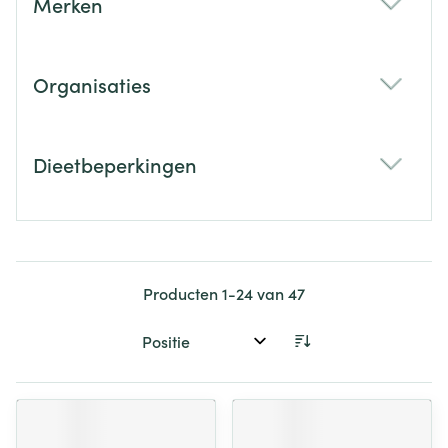
Merken
filter
Organisaties
filter
Dieetbeperkingen
filter
Producten
1
-
24
van
47
Sorteer op: