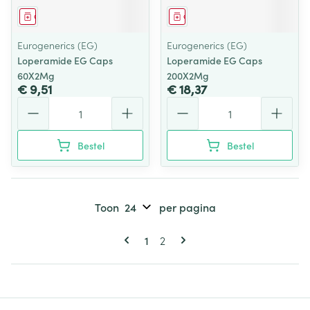
Geneesmiddel
Geneesmiddel
Eurogenerics (EG)
Eurogenerics (EG)
Loperamide EG Caps
Loperamide EG Caps
60X2Mg
200X2Mg
€ 9,51
€ 18,37
Aantal
Aantal
Bestel
Bestel
Toon
per pagina
Pagina's
U lees momenteel pagina
Pagina
1
2