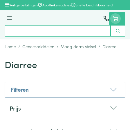
Ga naar de inhoud
Veilige betalingen
Apothekersadvies
Snelle beschikbaarheid
Menu
Zoek
Product, merk, categorie...
Home
/
Geneesmiddelen
/
Maag darm stelsel
/
Diarree
Diarree
Filteren
Doorgaan naar productlijst
Prijs
filter