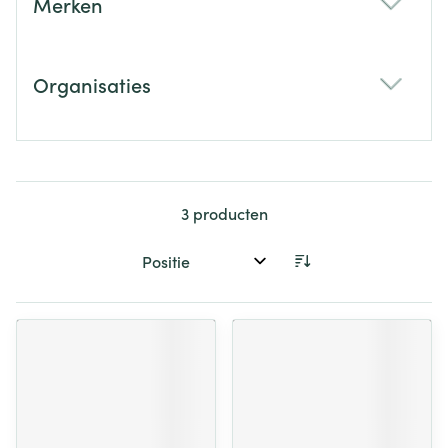
Merken
filter
Organisaties
filter
3
producten
Sorteer op: