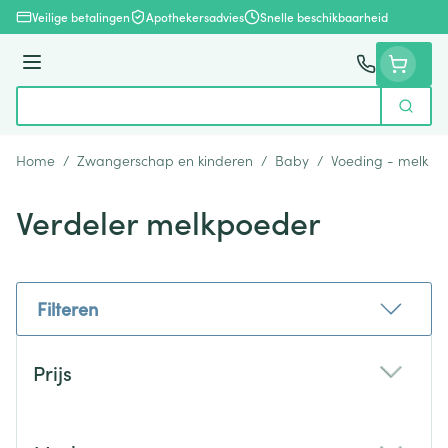
Ga naar de inhoud
Veilige betalingen
Apothekersadvies
Snelle beschikbaarheid
Menu
Zoek
Product, merk, categorie...
Home
/
Zwangerschap en kinderen
/
Baby
/
Voeding - melk
/
Verdeler melkpoeder
Filteren
Doorgaan naar productlijst
Prijs
filter