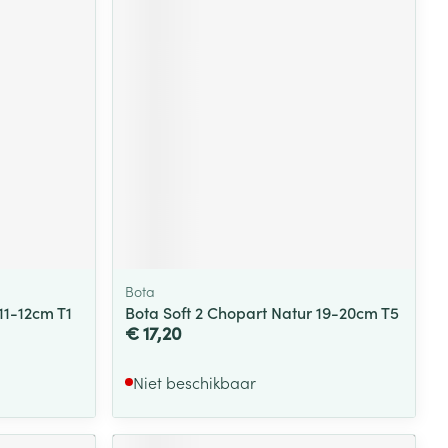
rende
Parfums en
geurproducten
Bota
11-12cm T1
Bota Soft 2 Chopart Natur 19-20cm T5
CBD
€ 17,20
Niet beschikbaar