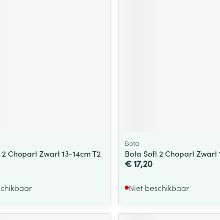
ging
Supplementen
Insectenwe
Mondmaskers
middelen
ssen
 -
id
d
Bota
t 2 Chopart Zwart 13-14cm T2
Bota Soft 2 Chopart Zwart 
Zelfbruiner
Scheren
€ 17,20
schikbaar
Niet beschikbaar