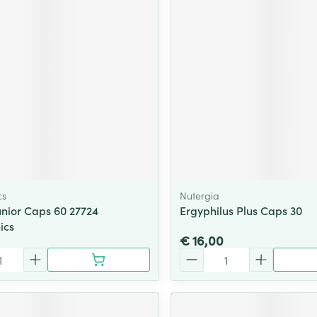
cs
Nutergia
unior Caps 60 27724
Ergyphilus Plus Caps 30
ics
€ 16,00
Aantal