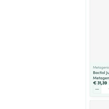
Metageni
Bactiol J
Metagen
€ 31,39
Aantal