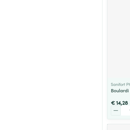
Sanifort 
Boulardi
€ 14,28
Aantal