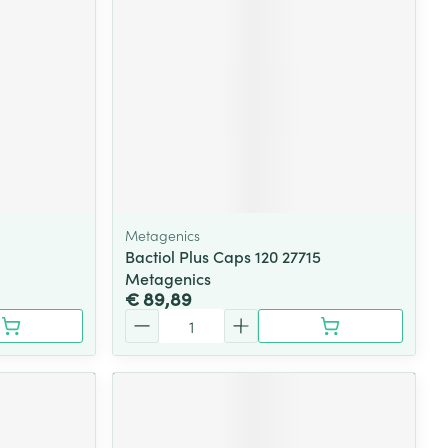
rende
Parfums en
geurproducten
Metagenics
Bactiol Plus Caps 120 27715
Metagenics
€ 89,89
Aantal
CBD