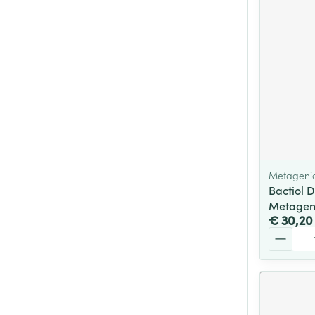
Metageni
Bactiol 
Metagen
€ 30,20
Aantal