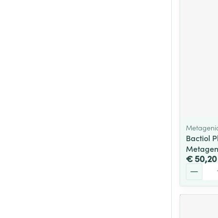
Metageni
Bactiol 
Metagen
€ 50,20
Aantal