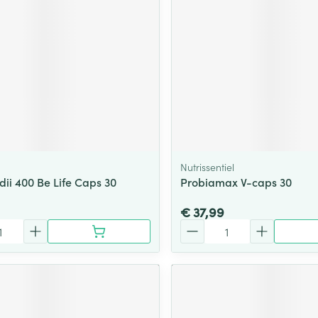
ging
Supplementen
Insectenwe
Mondmaskers
middelen
ssen
 -
id
d
Nutrissentiel
dii 400 Be Life Caps 30
Probiamax V-caps 30
€ 37,99
Aantal
Zelfbruiner
Scheren