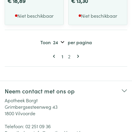
€ 18,89
€ 13,30
Niet beschikbaar
Niet beschikbaar
Toon
per pagina
Pagina's
U lees momenteel pagina
Pagina
1
2
Neem contact met ons op
Apotheek Borgt
Grimbergsesteenweg 43
1800
Vilvoorde
Telefoon:
02 251 09 36