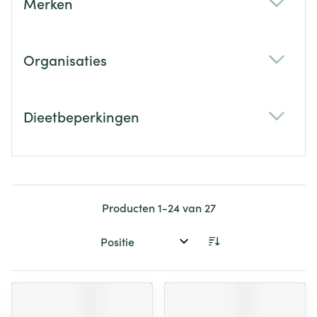
Merken
filter
Organisaties
filter
Dieetbeperkingen
filter
Producten
1
-
24
van
27
Sorteer op: