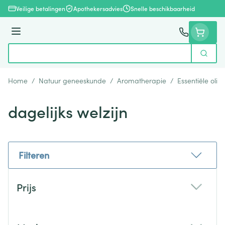
Ga naar de inhoud
Veilige betalingen
Apothekersadvies
Snelle beschikbaarheid
Menu
Zoek
Product, merk, categorie...
Home
/
Natuur geneeskunde
/
Aromatherapie
/
Essentiële olië
dagelijks welzijn
Filteren
Doorgaan naar productlijst
Prijs
filter