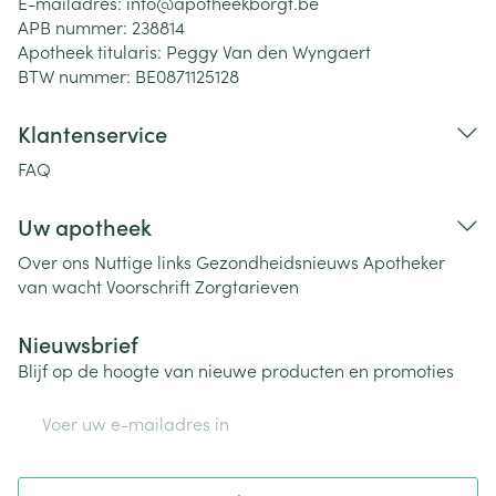
E-mailadres:
info@
apotheekborgt.be
APB nummer:
238814
Apotheek titularis:
Peggy Van den Wyngaert
BTW nummer:
BE0871125128
Klantenservice
FAQ
Uw apotheek
Over ons
Nuttige links
Gezondheidsnieuws
Apotheker
van wacht
Voorschrift
Zorgtarieven
Nieuwsbrief
Blijf op de hoogte van nieuwe producten en promoties
E-mail adres