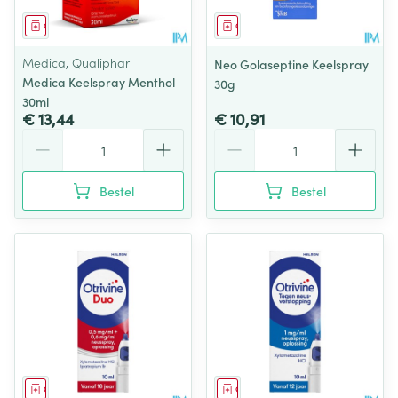
Geneesmiddel
Geneesmiddel
Medica, Qualiphar
Neo Golaseptine Keelspray
Medica Keelspray Menthol
30g
30ml
€ 13,44
€ 10,91
Aantal
Aantal
Bestel
Bestel
Geneesmiddel
Geneesmiddel