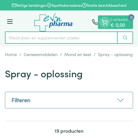
Dia 1 van 1
Ga naar de inhoud
Veilige betalingen
Apothekersadvies
Snelle beschikbaarheid
0
0 artikelen
Menu
€ 0,00
Medicijnen en sup
Zoek
Product, merk, categorie...
Home
/
Geneesmiddelen
/
Mond en keel
/
Spray - oplossing
Spray - oplossing
Filteren
19
producten