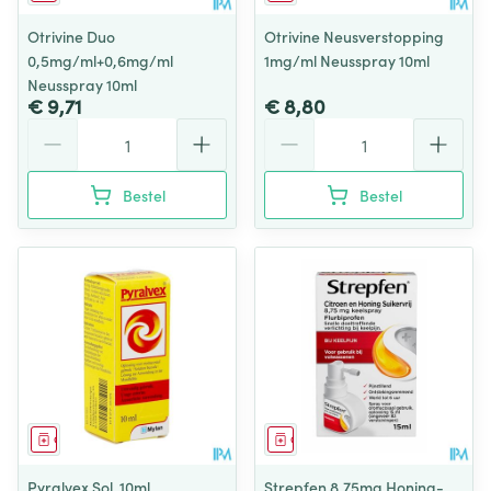
Otrivine Duo
Otrivine Neusverstopping
0,5mg/ml+0,6mg/ml
1mg/ml Neusspray 10ml
Neusspray 10ml
€ 9,71
€ 8,80
Aantal
Aantal
Bestel
Bestel
Geneesmiddel
Geneesmiddel
Pyralvex Sol. 10ml
Strepfen 8,75mg Honing-