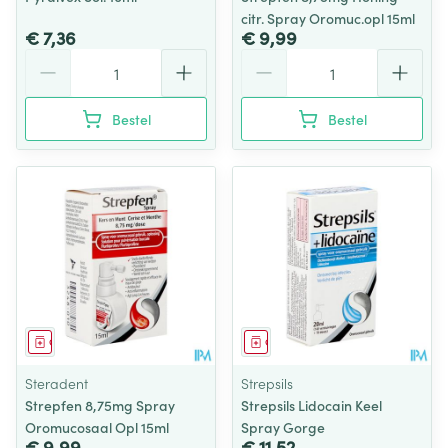
citr. Spray Oromuc.opl 15ml
€ 7,36
€ 9,99
Aantal
Aantal
Bestel
Bestel
Geneesmiddel
Geneesmiddel
Steradent
Strepsils
Strepfen 8,75mg Spray
Strepsils Lidocain Keel
Oromucosaal Opl 15ml
Spray Gorge
€ 9,99
€ 11,52