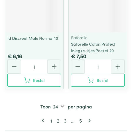
Saforelle
Id Discreet Male Normal 10
Saforelle Coton Protect
Inlegkruisjes Pocket 20
€ 6,16
€ 7,50
Aantal
Aantal
Bestel
Bestel
Toon
per pagina
Pagina's
U lees momenteel pagina
Pagina
Pagina
Pagina
1
2
3
...
5