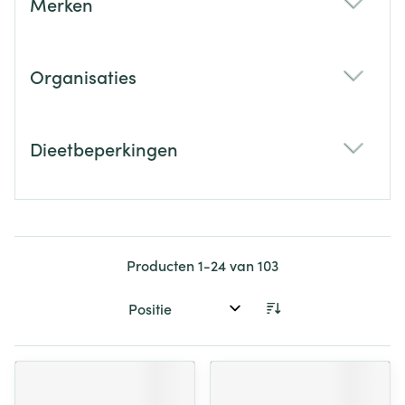
Merken
filter
Organisaties
filter
Dieetbeperkingen
filter
Producten
1
-
24
van
103
Sorteer op: