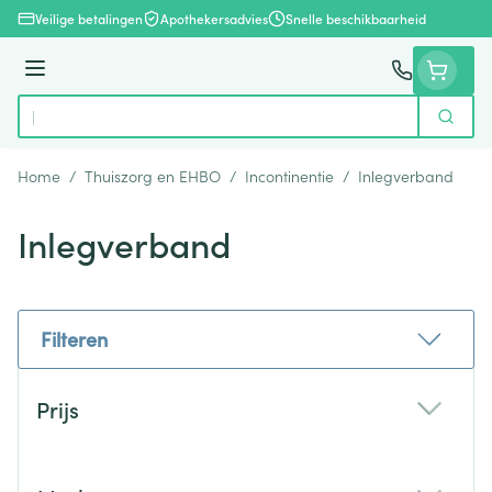
Ga naar de inhoud
Veilige betalingen
Apothekersadvies
Snelle beschikbaarheid
Menu
Zoek
Product, merk, categorie...
Home
/
Thuiszorg en EHBO
/
Incontinentie
/
Inlegverband
Inlegverband
Filteren
Doorgaan naar productlijst
Prijs
filter