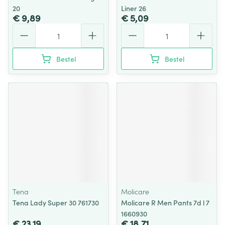
20
Liner 26
€ 9,89
€ 5,09
Aantal
Aantal
Bestel
Bestel
Tena
Molicare
Tena Lady Super 30 761730
Molicare R Men Pants 7d l 7
1660930
€ 23,19
€ 18,71