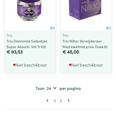
Trio
Trio
Trio Diamonds Gelzakjes
Trio Niltac Verwijderaar
Super Absorb. 100 Tr105
Med.kleefmid.z/alc Doek30
€ 93,53
€ 45,00
Niet beschikbaar
Niet beschikbaar
Toon
per pagina
Pagina's
U lees momenteel pagina
Pagina
1
2