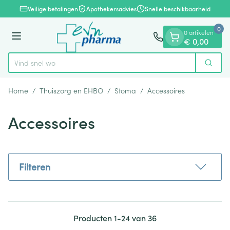
Dia 1 van 1
Ga naar de inhoud
Veilige betalingen
Apothekersadvies
Snelle beschikbaarheid
0
0 artikelen
Menu
€ 0,00
Vind snel wondverzor
Zoek
Product, merk, categorie...
Home
/
Thuiszorg en EHBO
/
Stoma
/
Accessoires
Accessoires
Filteren
Producten
1
-
24
van
36