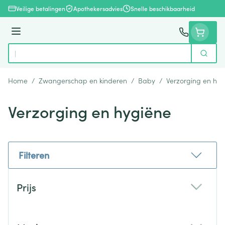
Ga naar de inhoud
Veilige betalingen
Apothekersadvies
Snelle beschikbaarheid
Menu
Zoek
Product, merk, categorie...
Home
/
Zwangerschap en kinderen
/
Baby
/
Verzorging en hyg
Verzorging en hygiëne
Filteren
Doorgaan naar productlijst
Prijs
filter