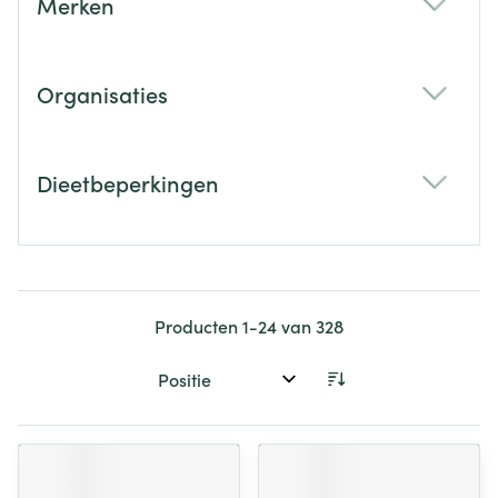
Merken
filter
Organisaties
filter
Dieetbeperkingen
filter
Producten
1
-
24
van
328
Sorteer op: