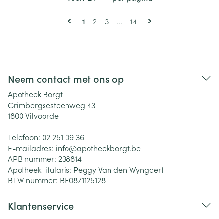
Pagina's
U lees momenteel pagina
Pagina
Pagina
Pagina
1
2
3
...
14
Neem contact met ons op
Apotheek Borgt
Grimbergsesteenweg 43
1800
Vilvoorde
Telefoon:
02 251 09 36
E-mailadres:
info@
apotheekborgt.be
APB nummer:
238814
Apotheek titularis:
Peggy Van den Wyngaert
BTW nummer:
BE0871125128
Klantenservice