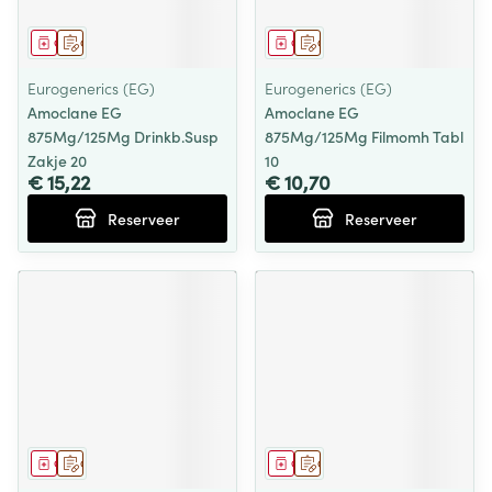
Geneesmiddel
Op voorschrift
Geneesmiddel
Op voorschrift
Eurogenerics (EG)
Eurogenerics (EG)
Amoclane EG
Amoclane EG
875Mg/125Mg Drinkb.Susp
875Mg/125Mg Filmomh Tabl
Zakje 20
10
€ 15,22
€ 10,70
Reserveer
Reserveer
Geneesmiddel
Op voorschrift
Geneesmiddel
Op voorschrift