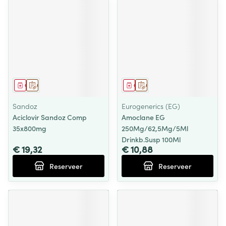
Geneesmiddel
Op voorschrift
Geneesmiddel
Op voorschrift
Sandoz
Eurogenerics (EG)
Aciclovir Sandoz Comp
Amoclane EG
35x800mg
250Mg/62,5Mg/5Ml
Drinkb.Susp 100Ml
€ 19,32
€ 10,88
Reserveer
Reserveer