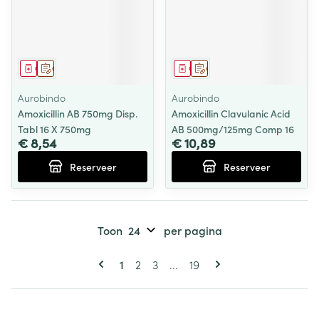
Geneesmiddel
Op voorschrift
Geneesmiddel
Op voorschrift
Aurobindo
Aurobindo
Amoxicillin AB 750mg Disp.
Amoxicillin Clavulanic Acid
Tabl 16 X 750mg
AB 500mg/125mg Comp 16
€ 8,54
€ 10,89
Reserveer
Reserveer
Toon
per pagina
Pagina's
U lees momenteel pagina
Pagina
Pagina
Pagina
1
2
3
...
19