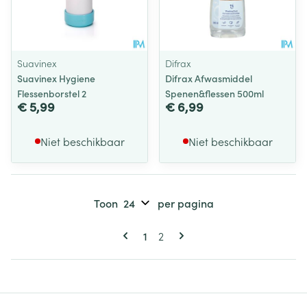
Suavinex
Difrax
Suavinex Hygiene
Difrax Afwasmiddel
Flessenborstel 2
Spenen&flessen 500ml
€ 5,99
€ 6,99
Niet beschikbaar
Niet beschikbaar
Toon
per pagina
Pagina's
U lees momenteel pagina
Pagina
1
2