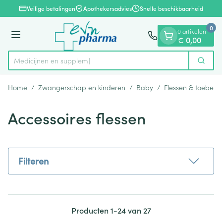
Dia 1 van 1
Ga naar de inhoud
Veilige betalingen
Apothekersadvies
Snelle beschikbaarheid
0
0 artikelen
Menu
€ 0,00
Me
Zoek
Product, merk, categorie...
Home
/
Zwangerschap en kinderen
/
Baby
/
Flessen & toebeho
Accessoires flessen
Filteren
Producten
1
-
24
van
27