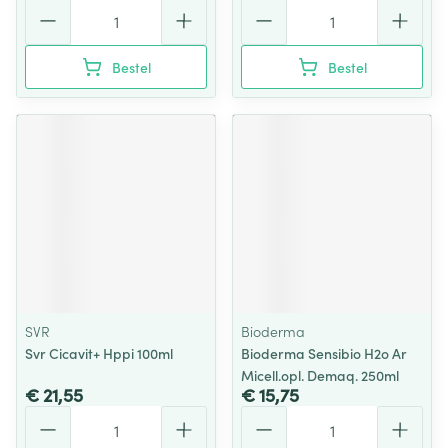
Aantal
Aantal
Bestel
Bestel
SVR
Bioderma
Svr Cicavit+ Hppi 100ml
Bioderma Sensibio H2o Ar
Micell.opl. Demaq. 250ml
€ 21,55
€ 15,75
Aantal
Aantal