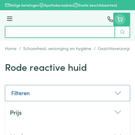
Ga naar de inhoud
Veilige betalingen
Apothekersadvies
Snelle beschikbaarheid
Menu
Zoek
Product, merk, categorie...
Home
/
Schoonheid, verzorging en hygiëne
/
Gezichtsverzorging
Rode reactive huid
Filteren
Doorgaan naar productlijst
Prijs
filter