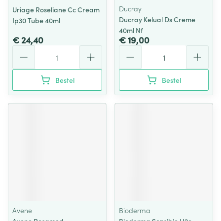
Ducray
Uriage Roseliane Cc Cream
Ducray Kelual Ds Creme
Ip30 Tube 40ml
40ml Nf
€ 24,40
€ 19,00
Aantal
Aantal
Bestel
Bestel
Avene
Bioderma