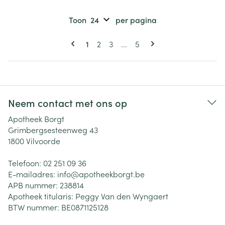
Toon
per pagina
Pagina's
U lees momenteel pagina
Pagina
Pagina
Pagina
1
2
3
...
5
Neem contact met ons op
Apotheek Borgt
Grimbergsesteenweg 43
1800
Vilvoorde
Telefoon:
02 251 09 36
E-mailadres:
info@
apotheekborgt.be
APB nummer:
238814
Apotheek titularis:
Peggy Van den Wyngaert
BTW nummer:
BE0871125128