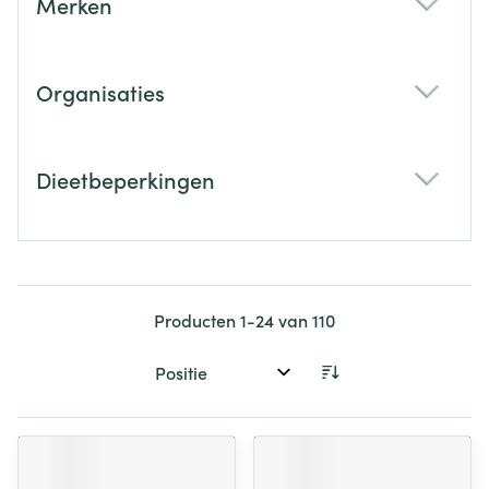
Merken
filter
Organisaties
filter
Dieetbeperkingen
filter
Producten
1
-
24
van
110
Sorteer op: