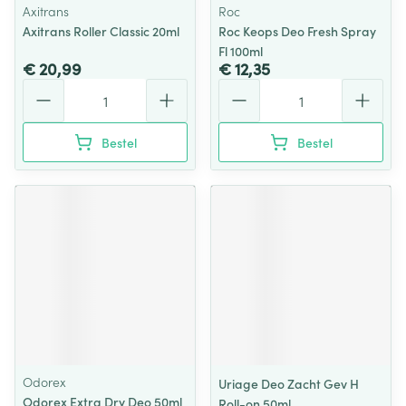
Axitrans
Roc
Axitrans Roller Classic 20ml
Roc Keops Deo Fresh Spray
Fl 100ml
€ 20,99
€ 12,35
Aantal
Aantal
Bestel
Bestel
Odorex
Uriage Deo Zacht Gev H
Odorex Extra Dry Deo 50ml
Roll-on 50ml