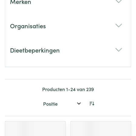
Merken
filter
Organisaties
filter
Dieetbeperkingen
filter
Producten
1
-
24
van
239
Sorteer op: