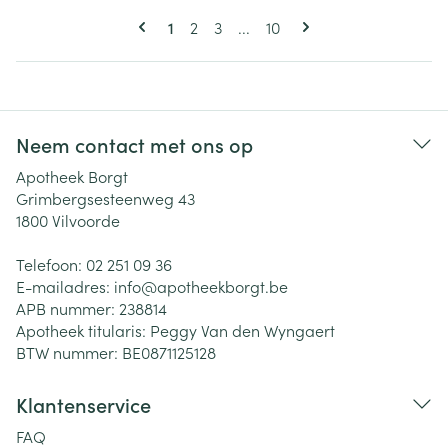
Pagina's
U lees momenteel pagina
Pagina
Pagina
Pagina
1
2
3
...
10
Neem contact met ons op
Apotheek Borgt
Grimbergsesteenweg 43
1800
Vilvoorde
Telefoon:
02 251 09 36
E-mailadres:
info@
apotheekborgt.be
APB nummer:
238814
Apotheek titularis:
Peggy Van den Wyngaert
BTW nummer:
BE0871125128
Klantenservice
FAQ