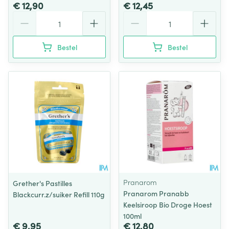
€ 12,90
€ 12,45
Aantal
Aantal
Bestel
Bestel
Pranarom
Grether's Pastilles
Pranarom Pranabb
Blackcurr.z/suiker Refill 110g
Keelsiroop Bio Droge Hoest
100ml
€ 9,95
€ 12,80