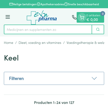
Dia 1 van 1
Ga naar de inhoud
Veilige betalingen
Apothekersadvies
Snelle beschikbaarheid
0
0 artikelen
Menu
€ 0,00
Medicijne
Zoek
Product, merk, categorie...
Home
/
Dieet, voeding en vitamines
/
Voedingstherapie & welzijn
Keel
Filteren
Producten
1
-
24
van
127