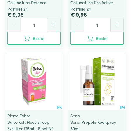
Collunatura Defence
Collunatura Pro Active
Pastilles 24
Pastilles 24
€ 9,95
€ 9,95
Aantal
Aantal
Bestel
Bestel
Pierre Fabre
Soria
Balso Kids Hoestsiroop
Soria Propolis Keelspray
Z/suiker 125ml + Pipet Nf
30ml