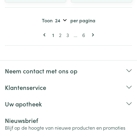
Toon
per pagina
Pagina's
U lees momenteel pagina
Pagina
Pagina
Pagina
1
2
3
...
6
Neem contact met ons op
Klantenservice
Uw apotheek
Nieuwsbrief
Blijf op de hoogte van nieuwe producten en promoties