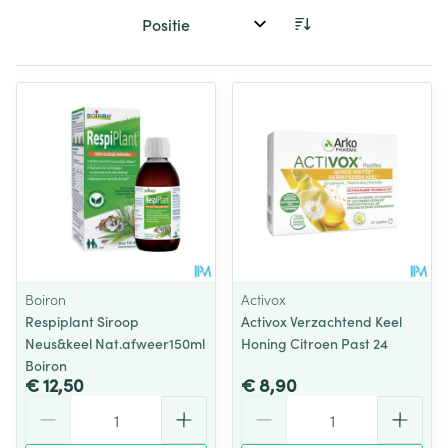
Sorteer op:
Boiron
Activox
Respiplant Siroop
Activox Verzachtend Keel
Neus&keel Nat.afweer150ml
Honing Citroen Past 24
Boiron
€ 12,50
€ 8,90
Aantal
Aantal