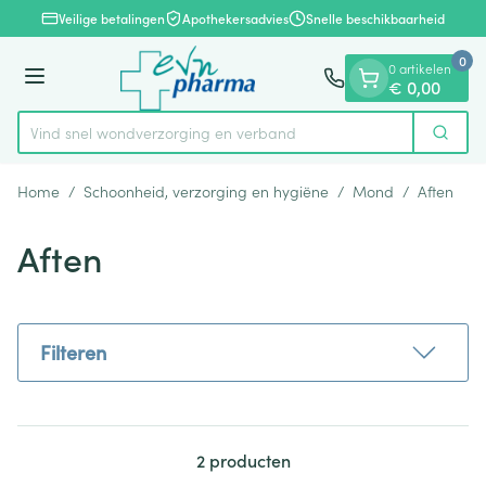
Dia 1 van 1
Ga naar de inhoud
Veilige betalingen
Apothekersadvies
Snelle beschikbaarheid
0
0 artikelen
Menu
€ 0,00
Vind snel wondverzorging en verband
Zoek
Product, merk, categorie...
Home
/
Schoonheid, verzorging en hygiëne
/
Mond
/
Aften
Aften
Filteren
2
producten