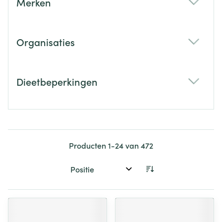
Merken
filter
Organisaties
filter
Dieetbeperkingen
filter
Producten
1
-
24
van
472
Sorteer op: