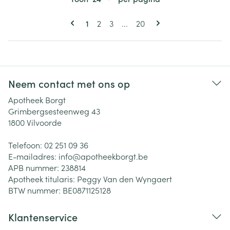
Pagina's
U lees momenteel pagina
Pagina
Pagina
Pagina
1
2
3
...
20
Neem contact met ons op
Apotheek Borgt
Grimbergsesteenweg 43
1800
Vilvoorde
Telefoon:
02 251 09 36
E-mailadres:
info@
apotheekborgt.be
APB nummer:
238814
Apotheek titularis:
Peggy Van den Wyngaert
BTW nummer:
BE0871125128
Klantenservice