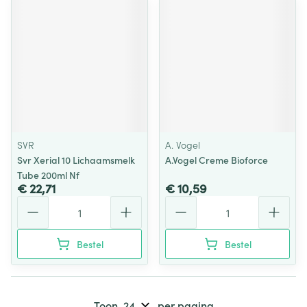
SVR
A. Vogel
Svr Xerial 10 Lichaamsmelk
A.Vogel Creme Bioforce
Tube 200ml Nf
€ 22,71
€ 10,59
Aantal
Aantal
Bestel
Bestel
Toon
per pagina