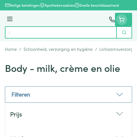
Ga naar de inhoud
Veilige betalingen
Apothekersadvies
Snelle beschikbaarheid
Menu
Zoek
Product, merk, categorie...
Home
/
Schoonheid, verzorging en hygiëne
/
Lichaamsverzorgi
Body - milk, crème en olie
Filteren
Doorgaan naar productlijst
Prijs
filter